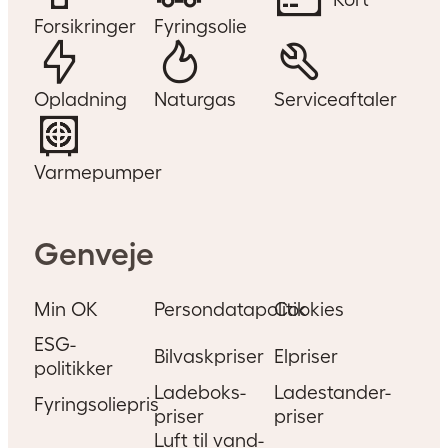
Forsikringer
Fyringsolie
Opladning
Naturgas
Serviceaftaler
Varmepumper
Genveje
Min OK
Persondatapolitik
Cookies
ESG-
Bilvaskpriser
Elpriser
politikker
Ladeboks-
Ladestander-
Fyringsoliepris
priser
priser
Luft til vand-