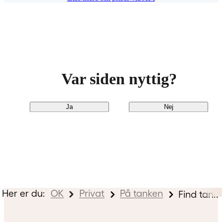
Hvorfor ikke?
Var siden nyttig?
Indsend din anonyme kommentar
Ja
Nej
Her er du:
OK
Privat
På tanken
Find tank