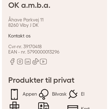
OK a.m.b.a.
Åhave Parkvej 11
8260
Viby J
DK
Kontakt os
Cvr-nr.
39170418
EAN - nr.
5790000013296
Produkter til privat
Appen
Bilvask
El
Kort