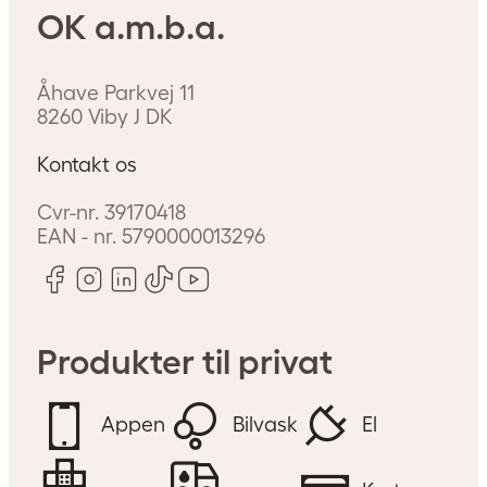
OK a.m.b.a.
Åhave Parkvej 11
8260
Viby J
DK
Kontakt os
Cvr-nr.
39170418
EAN - nr.
5790000013296
Produkter til privat
Appen
Bilvask
El