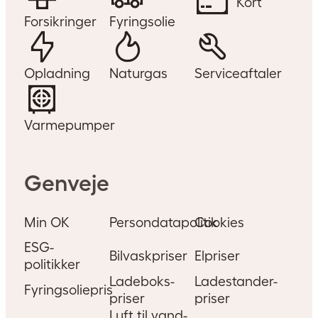
Kort
Forsikringer
Fyringsolie
Opladning
Naturgas
Serviceaftaler
Varmepumper
Genveje
Min OK
Persondatapolitik
Cookies
ESG-
Bilvaskpriser
Elpriser
politikker
Ladeboks-
Ladestander-
Fyringsoliepris
priser
priser
Luft til vand-