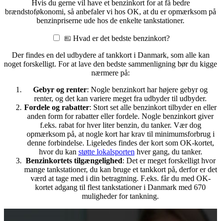
Hvis du gerne vil have et benzinkort for at få bedre
brændstoføkonomi, så anbefaler vi hos OK, at du er opmærksom på
benzinpriserne ude hos de enkelte tankstationer.
Hvad er det bedste benzinkort?
Der findes en del udbydere af tankkort i Danmark, som alle kan
noget forskelligt. For at lave den bedste sammenligning bør du kigge
nærmere på:
Gebyr og renter
: Nogle benzinkort har højere gebyr og
renter, og det kan variere meget fra udbyder til udbyder.
Fordele og rabatter
: Stort set alle benzinkort tilbyder en eller
anden form for rabatter eller fordele. Nogle benzinkort giver
f.eks. rabat for hver liter benzin, du tanker. Vær dog
opmærksom på, at nogle kort har krav til minimumsforbrug i
denne forbindelse. Ligeledes findes der kort som OK-kortet,
hvor du kan
støtte lokalsporten
hver gang, du tanker.
Benzinkortets tilgængelighed
: Det er meget forskelligt hvor
mange tankstationer, du kan bruge et tankkort på, derfor er det
værd at tage med i din betragtning. F.eks. får du med OK-
kortet adgang til flest tankstationer i Danmark med 670
muligheder for tankning.