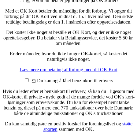
Hvordan betaler jeg forbruget på OK-kortet?
Med et OK Kort betaler du månedligt for dit forbrug. Vi opgør dit
forbrug på dit OK Kort ved midnat d. 15. i hver måned. Den sidste
rettidige betalingsdag er den 1. i måneden efter opgørelsesdatoen.
Det koster ikke noget at bestille et OK Kort, og der er ikke noget
oprettelsesgebyr. Du betaler via Betalingsservice, det koster 5,50 kr.
om måneden.
Er der måneder, hvor du ikke bruger OK-kortet, så koster det
naturligvis ikke noget.
Læs mere om betaling af forbrug med dit OK Kort
Du kan også få et benzinkort til erhverv
Hvis du leder efter et benzinkort til erhverv, så kan du - ligesom med
OK-kortet til private - nyde godt af de mange fordele ved OK's kort-
løsninger som erhvervskunde. Du kan for eksempel nemt tanke
benzin og diesel på mere end 770 tankstationer over hele Danmark;
både de almindelige tankstationer og OK's truckstationer.
Du kan samtidig gøre en positiv forskel for foreningslivet og
støtte
sporten
sammen med OK.