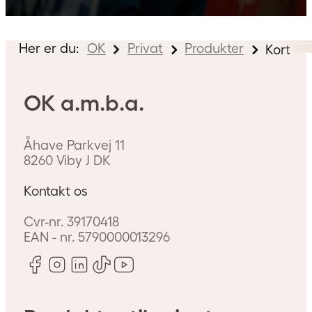
Her er du:
OK
Privat
Produkter
Kort
OK a.m.b.a.
Åhave Parkvej 11
8260
Viby J
DK
Kontakt os
Cvr-nr.
39170418
EAN - nr.
5790000013296