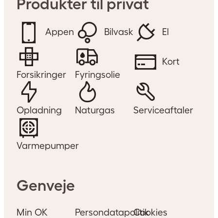
Produkter til privat
Appen
Bilvask
El
Kort
Forsikringer
Fyringsolie
Opladning
Naturgas
Serviceaftaler
Varmepumper
Genveje
Min OK
Persondatapolitik
Cookies