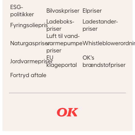
ESG-
Bilvaskpriser
Elpriser
politikker
Ladeboks-
Ladestander-
Fyringsoliepris
priser
priser
Luft til vand-
Naturgaspriser
varmepumpe
Whistleblowerordni
priser
EU
OK's
Jordvarmepriser
klageportal
brændstofpriser
Fortryd aftale