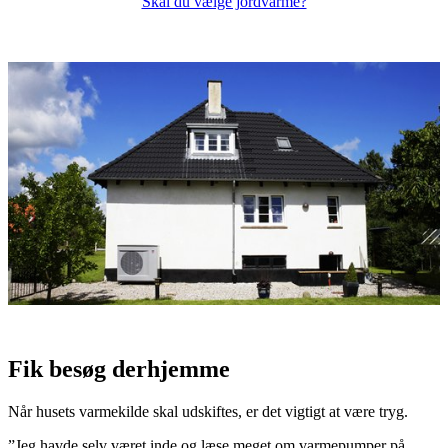
Skal du vælge jordvarme?
Fik besøg derhjemme
Når husets varmekilde skal udskiftes, er det vigtigt at være tryg.
”Jeg havde selv været inde og læse meget om varmepumper på