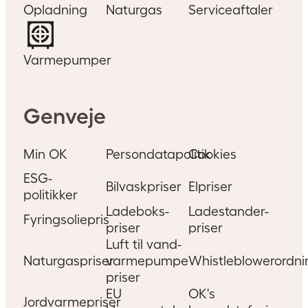
Opladning
Naturgas
Serviceaftaler
Varmepumper
Genveje
Min OK
Persondatapolitik
Cookies
ESG-
Bilvaskpriser
Elpriser
politikker
Ladeboks-
Ladestander-
Fyringsoliepris
priser
priser
Luft til vand-
Naturgaspriser
varmepumpe
Whistleblowerordni
priser
EU
OK's
Jordvarmepriser