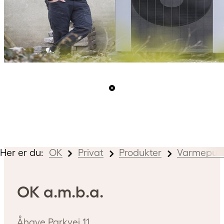
Her er du:
OK
Privat
Produkter
Varmepum
OK a.m.b.a.
Åhave Parkvej 11