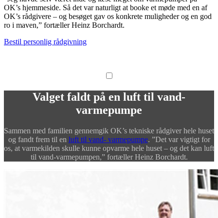
OK’s hjemmeside. Så det var naturligt at booke et møde med en af
OK’s rådgivere – og besøget gav os konkrete muligheder og en god
ro i maven,” fortæller Heinz Borchardt.
Bestil personlig rådgivning
Valget faldt på en luft til vand-
varmepumpe
Sammen med familien gennemgik OK’s tekniske rådgiver hele huset
og fandt frem til en
luft til vand- varmepumpe
. ”Det var vigtigt for
os, at varmekilden skulle kunne opvarme hele huset – og det kan luft
til vand-varmepumpen,” fortæller Heinz Borchardt.