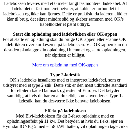
Ladeboksen leveres med et 6 meter langt fastmonteret ladekabel. At
ladekablet er fastmonteret betyder, at kablet er forbundet til
ladeboksen og ikke kan fjernes. Dette er praktisk, da laderen altid er
klar til brug, det sikrer mindre slid og skaber sammen med OK’s
kabelholder et pænt udtryk.
Start din opladning med ladebrikken eller OK-appen
For at starte en opladning skal du bruge OK-appen eller scanne OK-
ladebrikken over kortlæseren på ladeboksen. Via OK-appen kan du
desuden planlægge din opladning i hjemmet og starte opladningen,
når elprisen er billigst.
Mere om opladning med OK-appen
Type 2-ladestik
OK's ladeboks installeres med et integreret ladekabel, som er
udstyret med et type 2-stik. Dette stik er den mest udbredte standard
for elbiler i både Danmark og resten af Europa. Det betyder
samtidig, at hvis du har en ældre elbil, som anvender et Type 1-
ladestik, kan du desværre ikke benytte ladeboksen.
Effekt på ladeboksen
Med Elvi-ladeboksen får du 3-faset opladning med en
opladningseffekt på 11 kw. Det betyder, at hvis du f.eks. ejer en
Hyundai IONIQ 5 med et 58 kWh batteri, vil opladningen tage cirka