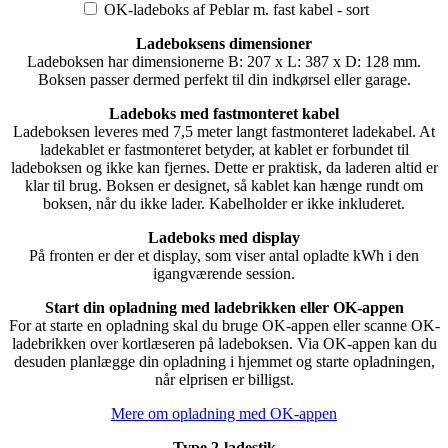
OK-ladeboks af Peblar m. fast kabel - sort
Ladeboksens dimensioner
Ladeboksen har dimensionerne B: 207 x L: 387 x D: 128 mm.
Boksen passer dermed perfekt til din indkørsel eller garage.
Ladeboks med fastmonteret kabel
Ladeboksen leveres med 7,5 meter langt fastmonteret ladekabel. At
ladekablet er fastmonteret betyder, at kablet er forbundet til
ladeboksen og ikke kan fjernes. Dette er praktisk, da laderen altid er
klar til brug. Boksen er designet, så kablet kan hænge rundt om
boksen, når du ikke lader. Kabelholder er ikke inkluderet.
Ladeboks med display
På fronten er der et display, som viser antal opladte kWh i den
igangværende session.
Start din opladning med ladebrikken eller OK-appen
For at starte en opladning skal du bruge OK-appen eller scanne OK-
ladebrikken over kortlæseren på ladeboksen. Via OK-appen kan du
desuden planlægge din opladning i hjemmet og starte opladningen,
når elprisen er billigst.
Mere om opladning med OK-appen
Type 2-ladestik