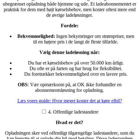
ubegrænset opladning både hjemme og ude. Et ladeabonnementet er
praktisk for dem med højt kørselsbehov, men koster oftest mere end
de øvrige ladeløsninger.
Fordele:
Bekvemmelighed:
Ingen bekymringer om strømpriser, men
til en højere pris i de langt de fleste tilfælde.
Vælg denne ladeløsning når:
Du har et kørselsbehov på over 50.000 km årligt.
Du ofte er på farten og har brug for fleksibilitet.
Du foretrækker bekvemmelighed over en lavere pris.
OBS
: Vær opmærksom på, at OK ikke forhandler en
abonnementsløsning for opladning.
Læs vores guide: Hvor meget koster det at køre elbil?
4. Offentlige ladestandere
Hvad er det?
Opladningen sker ved offentligt tilgængelige ladestandere, som du
kan benytte til at oplade din bil mod betaling. Disse ladestandere