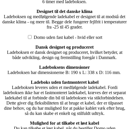
6 timer med ladeboksen.
Designet til det danske klima
Ladeboksen og medfølgende ladekabel er designet til at modstå det
danske klima - og mere til. Begge dele fungerer fejlfrit i temperaturer
fra -25 til 45 grader.
Domo uden fast kabel - hvid eller sort
Dansk designet og produceret
Ladeboksen er dansk designet og produceret, hvilket betyder, at
både udvikling, design og fremstilling foregår i Danmark.
Ladeboksens dimensioner
Ladeboksen har dimensionerne B: 190 x L: 338 x D: 116 mm.
Ladeboks uden fastmonteret kabel
Ladeboksen leveres uden et medfølgende ladekabel. Fordi
ladeboksen ikke har et fastmonteret ladekabel, kræves der et separat
ladekabel til at forbinde din bil til ladeboksen via stikforbindelsen.
Dette giver dig fleksibiliteten til at bruge et kabel, der er tilpasset
dine behov, og du har mulighed for at pakke kablet væk efter brug,
så du kan skabe et enkelt og stilfuldt udtryk.
Mulighed for at tilkøbe et løst kabel
Du kan tilkøbe et løst kabel, når du bestiller Domo uden