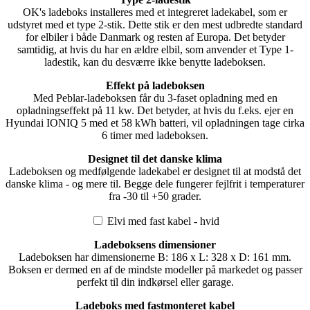
OK's ladeboks installeres med et integreret ladekabel, som er
udstyret med et type 2-stik. Dette stik er den mest udbredte standard
for elbiler i både Danmark og resten af Europa. Det betyder
samtidig, at hvis du har en ældre elbil, som anvender et Type 1-
ladestik, kan du desværre ikke benytte ladeboksen.
Effekt på ladeboksen
Med Peblar-ladeboksen får du 3-faset opladning med en
opladningseffekt på 11 kw. Det betyder, at hvis du f.eks. ejer en
Hyundai IONIQ 5 med et 58 kWh batteri, vil opladningen tage cirka
6 timer med ladeboksen.
Designet til det danske klima
Ladeboksen og medfølgende ladekabel er designet til at modstå det
danske klima - og mere til. Begge dele fungerer fejlfrit i temperaturer
fra -30 til +50 grader.
Elvi med fast kabel - hvid
Ladeboksens dimensioner
Ladeboksen har dimensionerne B: 186 x L: 328 x D: 161 mm.
Boksen er dermed en af de mindste modeller på markedet og passer
perfekt til din indkørsel eller garage.
Ladeboks med fastmonteret kabel