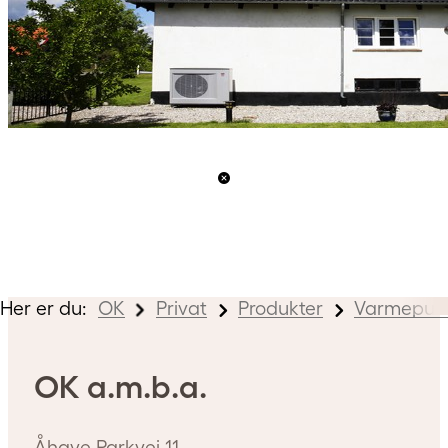
Her er du:
OK
Privat
Produkter
Varmepum
OK a.m.b.a.
Åhave Parkvej 11