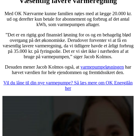
Væsentlig lavere varmeregning
Med OK Nærvarme kunne familien nøjes med at lægge 20.000 kr.
ud og derefter kun betale for abonnement og forbrug af det antal
kWh, som varmepumpen aftager.
”Det er en rigtig god finansiel løsning for os og en behagelig blød
overgang på det økonomiske. Derudover forventer vi at få en
væsentlig lavere varmeregning, da vi tidligere havde et årligt forbrug
på 35.000 kr. på fyringsolie. Det er vi slet ikke i nærheden af at
bruge på varmepumpen,” siger Jacob Kolmos.
Desuden mener Jacob Kolmos også, at
varmepumpeløsningen
har
hævet værdien for hele ejendommen og fremtidssikret den.
Vil du låne til din nye varmepumpe? Så læs mere om OK Energilån
her