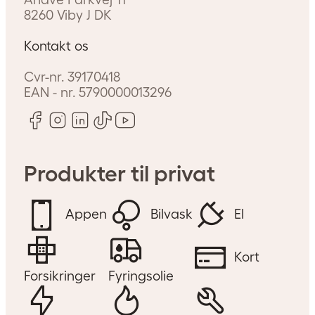
8260
Viby J
DK
Kontakt os
Cvr-nr.
39170418
EAN - nr.
5790000013296
Produkter til privat
Appen
Bilvask
El
Kort
Forsikringer
Fyringsolie