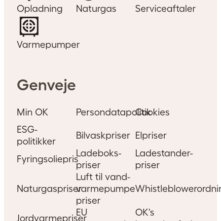
Opladning
Naturgas
Serviceaftaler
Varmepumper
Genveje
Min OK
Persondatapolitik
Cookies
ESG-
Bilvaskpriser
Elpriser
politikker
Ladeboks-
Ladestander-
Fyringsoliepris
priser
priser
Luft til vand-
Naturgaspriser
varmepumpe
Whistleblowerordni
priser
EU
OK's
Jordvarmepriser