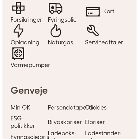
Kort
Forsikringer
Fyringsolie
Opladning
Naturgas
Serviceaftaler
Varmepumper
Hvad er elforbruget på et
Genveje
jordvarmeanlæg?
Med jordvarme udnytter du den
Min OK
Persondatapolitik
Cookies
solenergi, der ophobes i jorden,
ESG-
og efterfølgende konverterer den
Bilvaskpriser
Elpriser
politikker
til varme. Varmen cirkuleres
Ladeboks-
Ladestander-
Fyringsoliepris