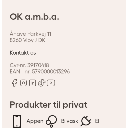
En varmepumpe bruger
elektricitet, og trods stigende
OK a.m.b.a.
elpriser er det alligevel en rigtig
god forretning at anskaffe sig en
Åhave Parkvej 11
varmepumpe. Her på siden
8260
Viby J
DK
guider vi dig gennem pris og
strømforbrug på en
Kontakt os
varmepumpe.
Cvr-nr.
39170418
EAN - nr.
5790000013296
Produkter til privat
Appen
Bilvask
El