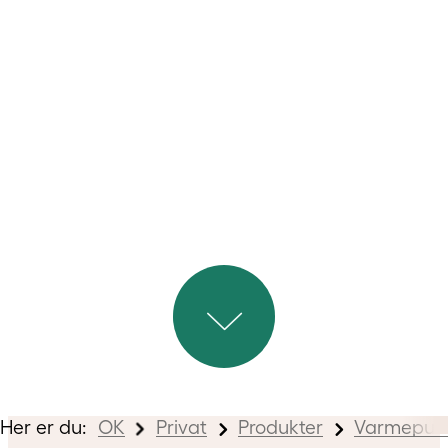
betingelserne i Bygnings- og
Boligregistret (BBR), er du
berettiget til at få reduceret
elafgiften på den del af
elforbruget der ligger over 4.000
kWh om året.
Hvor stort er en
varmepumpes elforbrug?
Her er du:
OK
Privat
Produkter
Varmepum