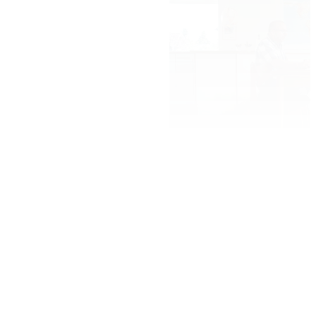
Kan jeg få reduceret
elafgift til min
varmepumpe?
Hvis din bolig opfylder