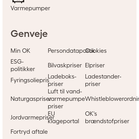
Varmepumper
Genveje
Min OK
Persondatapolitik
Cookies
ESG-
Bilvaskpriser
Elpriser
politikker
Ladeboks-
Ladestander-
Fyringsoliepris
priser
priser
Luft til vand-
Naturgaspriser
varmepumpe
Whistleblowerordni
priser
EU
OK's
Jordvarmepriser
klageportal
brændstofpriser
Fortryd aftale