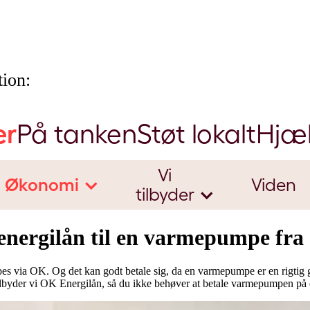
ion:
er
På tanken
Støt lokalt
Hjæ
Vi
Økonomi
Viden
tilbyder
energilån til en varmepumpe fr
s via OK. Og det kan godt betale sig, da en varmepumpe er en rigtig 
byder vi OK Energilån, så du ikke behøver at betale varmepumpen på én gang. ​​​