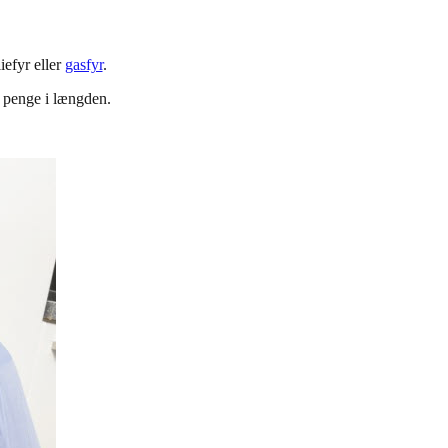
liefyr eller
gasfyr
.
l penge i længden.