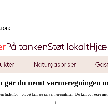
ion:
er
På tanken
Støt lokalt
Hjæ
ukter
Naturgaspriser
Gasf
n gør du nemt varmeregningen m
rmen indenfor – og det kan ses på varmeregningen. Du kan dog gøre meget