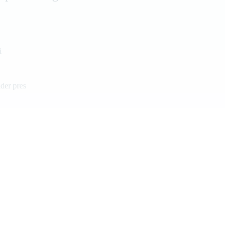
i
der pres