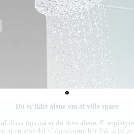
Du er ikke alene om at ville spare
af disse tips, så er du ikke alene. Energistyre
r, at en stor del af danskerne har fokus på at 