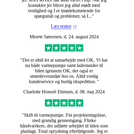
Læs mere om placering
kontakter jer bliver jeg altid mødt med
venlighed og I er imødekommende for
spørgsmål og problemer, så I..."
af varmepumper
Læs resten
Merete Sørensen, d. 24. august 2024
3. Hvordan vælger jeg den rigtige størrelse på
varmepumpe?
For at opnå den mest
"Det er altid let at samarbejde med OK. Vi har
nu både varmepumpe samt ladestander til
effektive varmepumpe og
bilen igennem OK, der også er
strømleverandør hos os. Altid venlig
kundeservice og hurtig ekspedition. "
den største besparelse på
Charlotte Honoré Ehmsen, d. 08. maj 2024
varmeregningen, skal du
vælge den rigtige
"Skift til varmepumpe. Fin projekteringsfase,
størrelse på
med grundig gennemgang. Flinke
håndværkere, der udførte arbejdet til tiden som
varmepumpen. Selvom
planlagt. Total oprydning efterfølgende. Jeg er