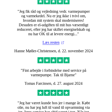
Varmepumpen består
"Jeg fik råd og vejledning vedr. varmepumper
både af en indedel og
og varmekedel. Nu er jeg ikke i tvivl om,
hvordan mit system skal moderniseres!
udedel. Hvis du har
Desuden er el-udgiften til mit hus væsentligt
reduceret, efter jeg har skiftet energiselskab og
nu har OK til at levere energi..."
besluttet dig for en luft til
Læs resten
vand-varmepumpe, får
Hanne Møller-Christensen, d. 22. november 2024
du rådgivning hele vejen
af OK. Ellers kan du kan
"Fint arbejde i forbindelse med service på
også læse vores gode råd
varmepumpe. Tak til Bjarne"
Tomas Farcinsen, d. 27. august 2024
til placering af
varmepumpen.
"Jeg har været kunde hos jer i mange år. Købt
olie, nu har jeg luft til vand til opvarmning via
jer. Jeres service har altid været i top. Når jeg