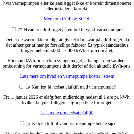
hvis varmepumpen eller køleanlægget ikke er korrekt dimensioneret
eller installeret korrekt.
Mere om COP og SCOP
Hvad er elforbruget på en luft til vand-varmepumpe?
Det er desværre ikke muligt at give et klart svar på elforbruget, da
det afhænger af mange forskellige faktorer. Et typisk standardhus
bruger mellem 5.000 - 7.000 kWh strøm om året.
Eftersom kWh-prisen kan svinge meget, afhænger den samlede
omkostning for varmepumpens drift derfor af den aktuelle kWh-pris.
Læs mere om hvad en varmepumpe koster i strøm
Kan jeg få nedsat elafgift med varmepumpe?
Fra 1. januar 2026 er elafgiften midlertidigt nedsat til 1 øre pr. kWh,
hvilket betyder billigere strøm på hele forbruget.
Læs mere om nedsat elafgift
Kan en luft til vand-varmepumpe betale sig?
I det fleste tilfælde kan det godt betale sig at afskaffe sig en luft til