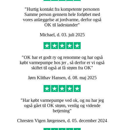
opmærksom på, at der
"Hurtig kontakt fra kompetente personen
findes regler for støjen.
Samme person gennem hele forløbet med
vores anlæggelse at jordvarme, derfor også
OK til ladestander"
Michael, d. 03. juli 2025
Læs mere om støj og
varmepumper
"OK har et godt ry og renomme og har også
købt varmepumpe hos jer , så derfor er vi også
skiftet til også at få strøm fra OK"
2. Hvordan placerer jeg min luft til vand-
Jørn Klithav Hansen, d. 08. maj 2025
varmepumpe?
Når luft til vand-
varmepumpe skal
"Har købt varmepumpe ved ok, og nu har jeg
også gået til OK strøm, venlig og vidende
betjening"
placeres, er der flere ting,
Chresten Vigen Jørgensen, d. 05. december 2024
man skal overveje.