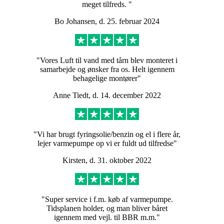
meget tilfreds. "
du mange andre steder
Bo Johansen, d. 25. februar 2024
vil kunne finde simple
regneregler, så er det
"Vores Luft til vand med tårn blev monteret i
samarbejde og ønsker fra os. Helt igennem
mere kompleks end som
behagelige montører"
så. OK hjælper dig med
Anne Tiedt, d. 14. december 2022
at anskaffe den korrekt
dimensionerede
"Vi har brugt fyringsolie/benzin og el i flere år,
lejer varmepumpe op vi er fuldt ud tilfredse"
varmepumpe til dine
Kirsten, d. 31. oktober 2022
behov.
"Super service i f.m. køb af varmepumpe.
Tidsplanen holder, og man bliver båret
Læs mere om størrelsen
igennem med vejl. til BBR m.m."