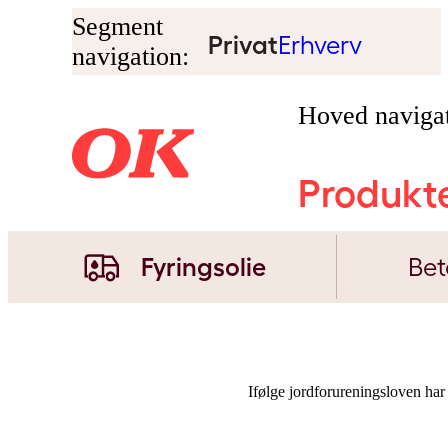
Segment
Privat
Erhverv
navigation:
Hoved navigat
Produkt
Fyringsolie
Bet
Ifølge jordforureningsloven har den 