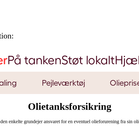
ion:
er
På tanken
Støt lokalt
Hjæ
aling
Pejleværktøj
Oliepris
Olietanksforsikring
enkelte grundejer ansvaret for en eventuel olieforurening fra sin olietank med til