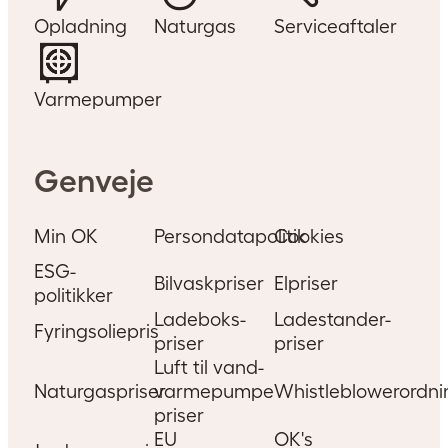
Opladning
Naturgas
Serviceaftaler
Varmepumper
Genveje
Min OK
Persondatapolitik
Cookies
ESG-
Bilvaskpriser
Elpriser
politikker
Ladeboks-
Ladestander-
Fyringsoliepris
priser
priser
Luft til vand-
Naturgaspriser
varmepumpe
Whistleblowerordni
priser
EU
OK's