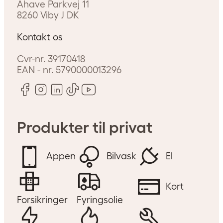
Åhave Parkvej 11
8260
Viby J
DK
Kontakt os
Cvr-nr.
39170418
EAN - nr.
5790000013296
Produkter til privat
Appen
Bilvask
El
Kort
Forsikringer
Fyringsolie