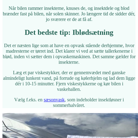
Når bilen rammer insekterne, knuses de, og insektdele og blod
brænder fast på bilen, når solen skinner. Jo længere tid de sidder dér,
jo sværere er de at få af.
Det bedste tip: Iblødsætning
Det er næsten lige som at have en opvask stående derhjemme, hvor
madresterne er tørret ind. Det klarer vi ved at sætte tallerkenerne i
blød, inden vi sætter dem i opvaskemaskinen. Det samme gælder for
insekterne.
Læg et par viskestykker, der er gennemvædet med ganske
almindeligt lunkent vand, på forrude og kølerhjelm og lad dem ligge
dér i 10-15 minutter. Fjern viskestykkerne og kør bilen i
vaskehallen.
Vælg f.eks. en
sæsonvask
, som indeholder insektløsner i
sommerhalvåret.