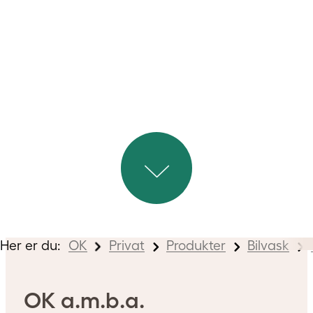
meget syrlige – og potentielt
skadelige for lakken på din bil.
Her er du:
OK
Privat
Produkter
Bilvask
OK a.m.b.a.