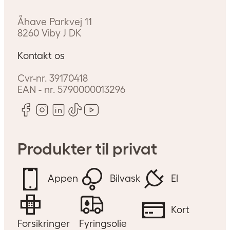
Åhave Parkvej 11
8260
Viby J
DK
Miljøvenlig bilvask hos OK
Kontakt os
I den kolde tid vasker vi oftere
bilen i vaskehallen i stedet for i
Cvr-nr.
39170418
EAN - nr.
5790000013296
indkørslen, og det giver på
mange måder mening. Ikke
mindst for miljøet.
Produkter til privat
Appen
Bilvask
El
Kort
Forsikringer
Fyringsolie