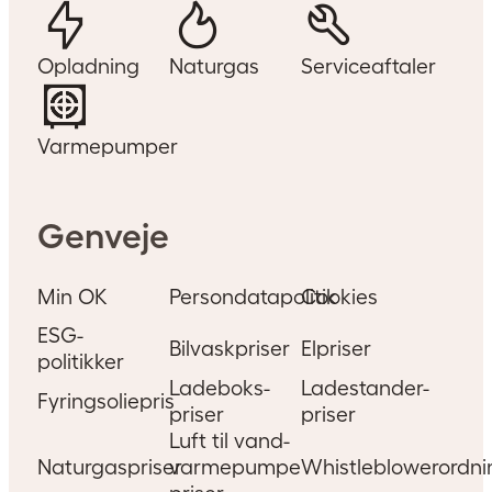
Opladning
Naturgas
Serviceaftaler
Varmepumper
Genveje
Min OK
Persondatapolitik
Cookies
Vask i indkørslen eller
ESG-
vaskehal?
Bilvaskpriser
Elpriser
politikker
Ladeboks-
Ladestander-
Synes du, det er vildt hyggeligt
Fyringsoliepris
priser
priser
at vaske bilen i indkørslen? For
Luft til vand-
eksempel på en solrig
Naturgaspriser
varmepumpe
Whistleblowerordni