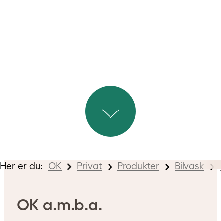
skadelige for lakken på din bil.
Her er du:
OK
Privat
Produkter
Bilvask
OK a.m.b.a.