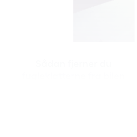
Sådan fjerner du
fugleklatterne fra bilen
Fugle er af naturen ikke blevet
udstyret med en blære. Det
betyder bl.a., at en fugleklat er
en blanding af fugletis og
fuglelort. Derfor er fugleklatter
meget syrlige – og potentielt