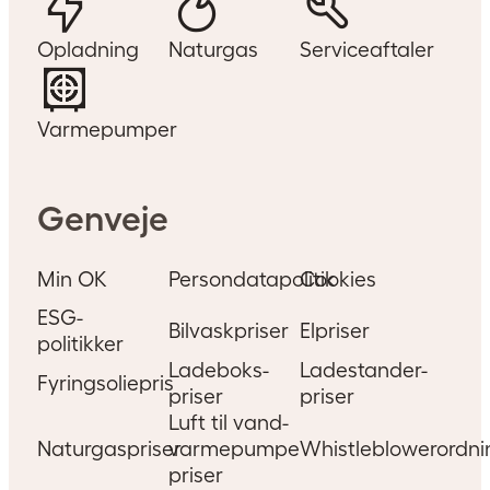
Opladning
Naturgas
Serviceaftaler
Varmepumper
Genveje
Min OK
Persondatapolitik
Cookies
ESG-
Bilvaskpriser
Elpriser
politikker
Ladeboks-
Ladestander-
Fyringsoliepris
priser
priser
Luft til vand-
Miljøvenlig bilvask hos OK
Naturgaspriser
varmepumpe
Whistleblowerordni
priser
I den kolde tid vasker vi oftere