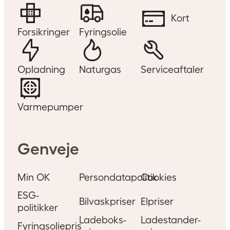
Kort
Forsikringer
Fyringsolie
Opladning
Naturgas
Serviceaftaler
Varmepumper
Genveje
Min OK
Persondatapolitik
Cookies
Sådan kører du elbil
ESG-
Bilvaskpriser
Elpriser
effektivt
politikker
Ladeboks-
Ladestander-
Fyringsoliepris
Har du elbil? Og trænger dit