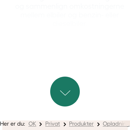
og sammenlign omkostningerne
mellem elbiler og benzin- eller
dieselbiler.
Her er du:
OK
Privat
Produkter
Opladning