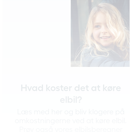
Hvad koster det at køre
elbil?
Læs med her og bliv klogere på
omkostningerne ved at køre elbil.
Prøv også vores elbilsberegner