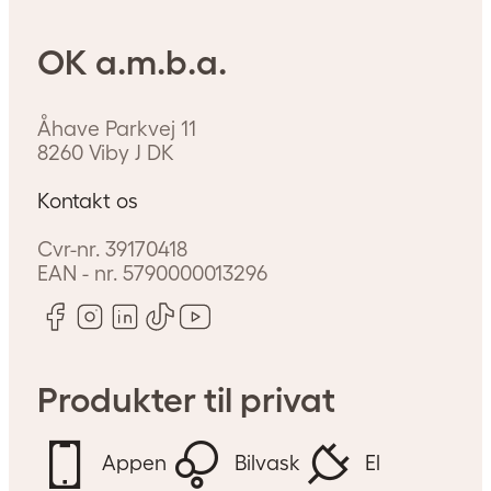
OK a.m.b.a.
Hvad koster det at lade
Åhave Parkvej 11
8260
Viby J
DK
en elbil?
Kontakt os
I denne guide giver vi dig
Cvr-nr.
39170418
overblik over, hvad det koster at
EAN - nr.
5790000013296
lade en elbil i Danmark, når du
er hjemme, på farten eller på
arbejde.
Produkter til privat
Appen
Bilvask
El