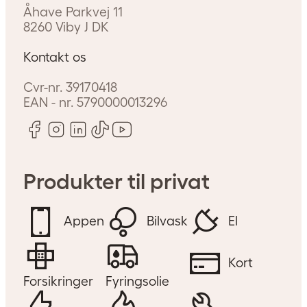
Åhave Parkvej 11
8260
Viby J
DK
Kontakt os
Cvr-nr.
39170418
EAN - nr.
5790000013296
Produkter til privat
Appen
Bilvask
El
Kort
Forsikringer
Fyringsolie