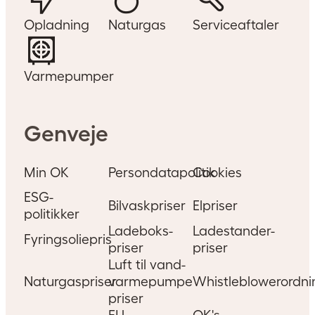
Opladning
Naturgas
Serviceaftaler
Varmepumper
Genveje
Min OK
Persondatapolitik
Cookies
ESG-
Bilvaskpriser
Elpriser
politikker
Ladeboks-
Ladestander-
Fyringsoliepris
priser
priser
Luft til vand-
Naturgaspriser
varmepumpe
Whistleblowerordni
priser
EU
OK's