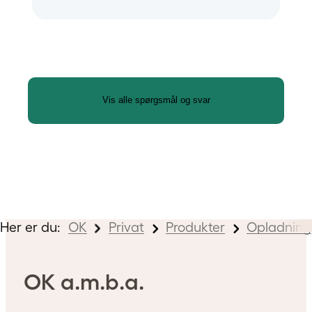
Vis alle spørgsmål og svar
Her er du:
OK
Privat
Produkter
Opladning
OK a.m.b.a.