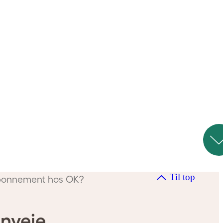
Til top
abonnement hos OK?
nveje