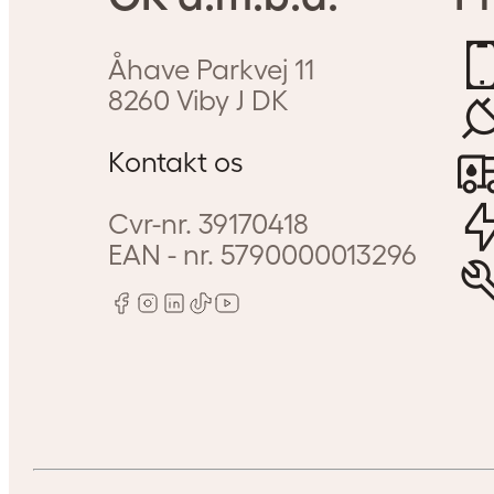
Åhave Parkvej 11
Kan jeg f
8260
Viby J
DK
Kontakt os
Cvr-nr.
39170418
EAN - nr.
5790000013296