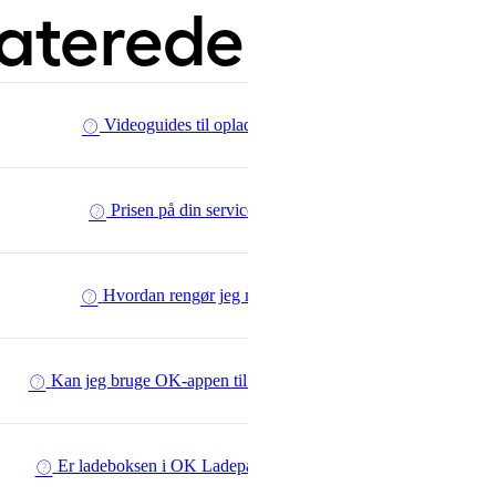
laterede spørgs
Videoguides til opladning hjemme
Prisen på din serviceaftale falder
Hvordan rengør jeg min ladeboks?
Kan jeg bruge OK-appen til opladning af elbilen?
Er ladeboksen i OK Ladepakke 1- eller 3-faset?