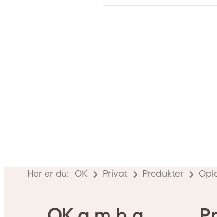
Her er du:
OK
Privat
Produkter
Opl
OK a.m.b.a.
Pr