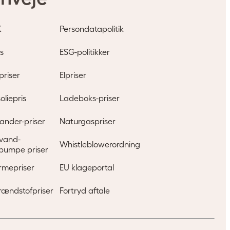
K
Persondatapolitik
ng?
s
ESG-politikker
priser
Elpriser
oliepris
Ladeboks-priser
ander-priser
Naturgaspriser
l vand-
Whistleblowerordning
pumpe priser
rmepriser
EU klageportal
rændstofpriser
Fortryd aftale