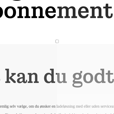
bonnement
t kan du godt
mlig selv vælge, om du ønsker en ladeløsning med eller uden serviceaf