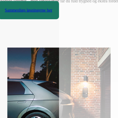
edlige udgifter – med serviceaftale får du fuld tryghed og ekstra fordel
Sammenlign løsningerne her