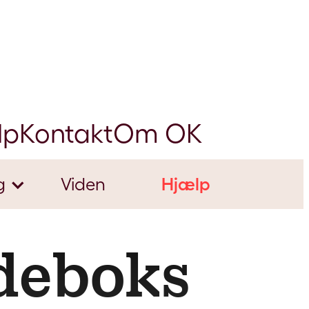
lp
Kontakt
Om OK
g
Viden
Hjælp
adeboks