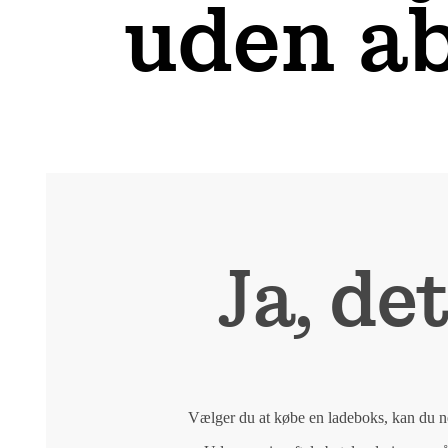
uden a
Ja, de
Vælger du at købe en ladeboks, kan du ne