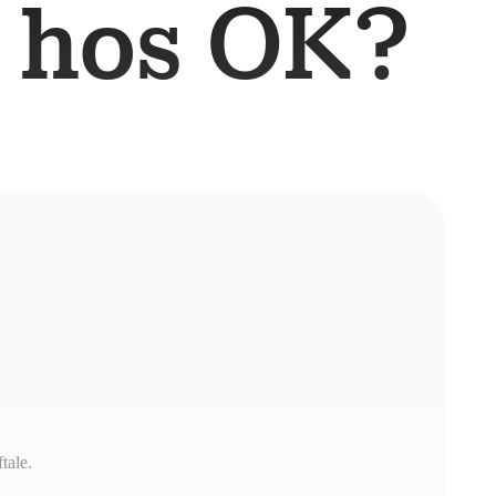
 hos OK?
tale.