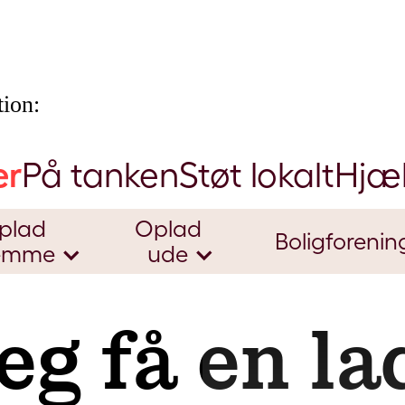
ion:
er
På tanken
Støt lokalt
Hjæ
plad
Oplad
Boligforenin
emme
ude
eg få en l