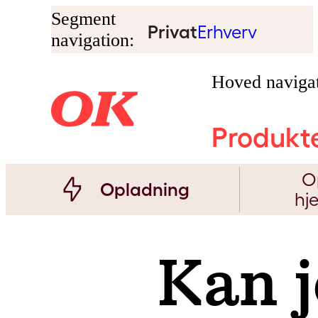
Segment
Privat
Erhverv
navigation:
Hoved navigat
Produkt
O
Opladning
hj
Kan j