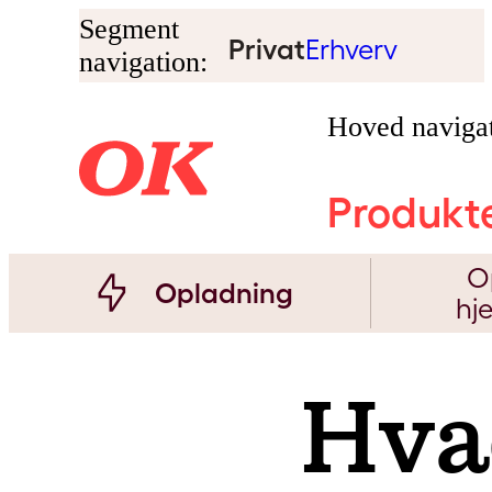
Segment
Privat
Erhverv
navigation:
Hoved navigat
Produkt
O
Opladning
hj
Hva