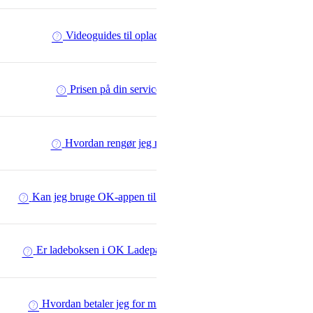
Videoguides til opladning hjemme
Prisen på din serviceaftale falder
Hvordan rengør jeg min ladeboks?
Kan jeg bruge OK-appen til opladning af elbilen?
Er ladeboksen i OK Ladepakke 1- eller 3-faset?
Hvordan betaler jeg for min OK Ladepakke?