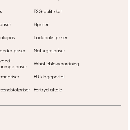
ng?
s
ESG-politikker
priser
Elpriser
oliepris
Ladeboks-priser
ander-priser
Naturgaspriser
l vand-
Whistleblowerordning
pumpe priser
rmepriser
EU klageportal
rændstofpriser
Fortryd aftale