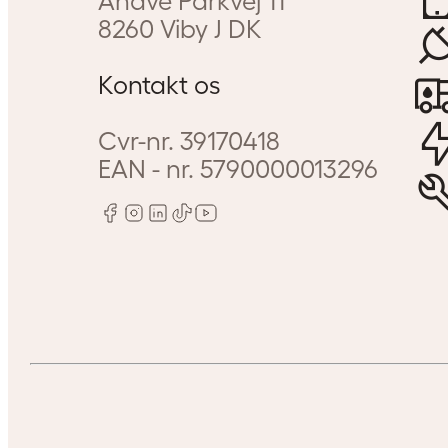
Åhave Parkvej 11
Kan jeg f
8260
Viby J
DK
Kontakt os
Cvr-nr.
39170418
EAN - nr.
5790000013296