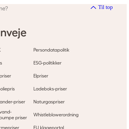
Til top
rme?
nveje
K
Persondatapolitik
s
ESG-politikker
priser
Elpriser
oliepris
Ladeboks-priser
ander-priser
Naturgaspriser
l vand-
Whistleblowerordning
pumpe priser
rmepriser
EU klageportal