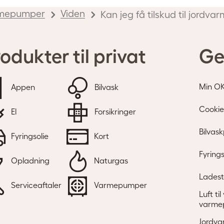
mepumper
Viden
Kan jeg få tilskud til jordva
odukter til privat
Ge
Min O
Appen
Bilvask
Hvad er
Cookie
El
Forsikringer
elforbruget på et
Bilvask
Fyringsolie
Kort
jordvarmeanlæg?
Fyrings
Opladning
Naturgas
Med jordvarme
Ladest
Serviceaftaler
Varmepumper
udnytter du den
Luft ti
varme
solenergi, der
Jordva