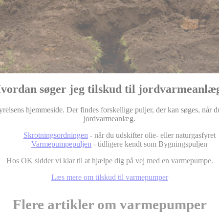
vordan søger jeg tilskud til jordvarmeanlæ
relsens hjemmeside. Der findes forskellige puljer, der kan søges, når d
jordvarmeanlæg.
Skrotningsordningen
- når du udskifter olie- eller naturgasfyret
Varmepumpepuljen
- tidligere kendt som Bygningspuljen
Hos OK sidder vi klar til at hjælpe dig på vej med en varmepumpe.
Læs mere om tilskud til varmepumper
Flere artikler om varmepumper