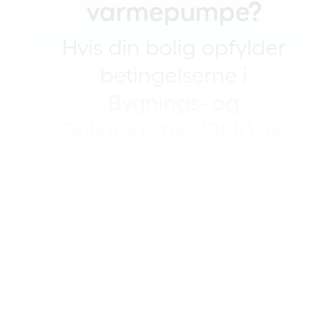
varmepumpe?
Hvis din bolig opfylder
betingelserne i
Bygnings- og
Boligregistret (BBR), er
du berettiget til at få
reduceret elafgiften
på den del af
elforbruget der ligger
over 4.000 kWh om
året.