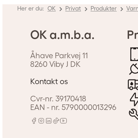
Her er du:
OK
Privat
Produkter
Var
OK a.m.b.a.
Pr
Åhave Parkvej 11
8260
Viby J
DK
Kontakt os
Cvr-nr.
39170418
EAN - nr.
5790000013296