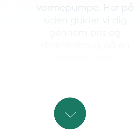
varmepumpe. Her på
siden guider vi dig
gennem pris og
strømforbrug på en
varmepumpe.