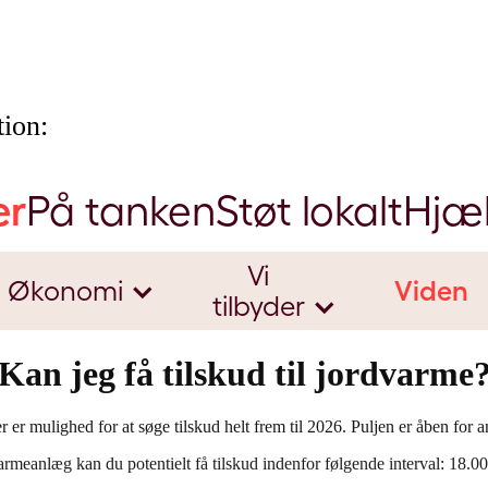
ion:
er
På tanken
Støt lokalt
Hjæ
Vi
Økonomi
Viden
tilbyder
Kan jeg få tilskud til jordvarme
Der er mulighed for at søge tilskud helt frem til 2026. Puljen er åben for
armeanlæg kan du potentielt få tilskud indenfor følgende interval: 18.0