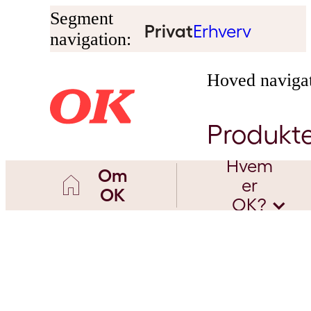
Segment
Privat
Erhverv
navigation:
Hoved navigat
Produkt
Hvem
Om
er
OK
OK?