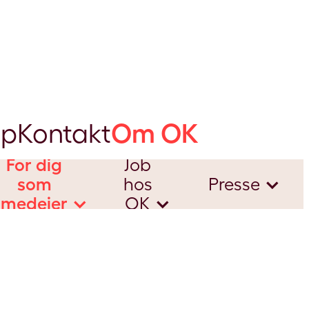
lp
Kontakt
Om OK
For dig
Job
som
hos
Presse
medejer
OK