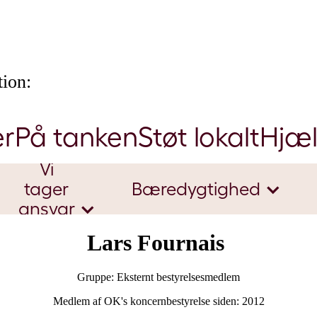
ion:
er
På tanken
Støt lokalt
Hjæ
Vi
tager
Bæredygtighed
ansvar
Lars Fournais ​
Gruppe: Eksternt bestyrelsesmedlem
Medlem af OK's koncernbestyrelse siden: 2012