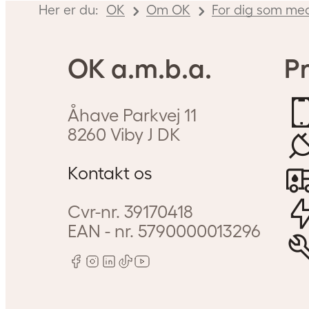
Her er du:
OK
Om OK
For dig som me
OK a.m.b.a.
Pr
Åhave Parkvej 11
8260
Viby J
DK
Kontakt os
Cvr-nr.
39170418
EAN - nr.
5790000013296