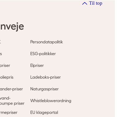
Til top
nveje
K
Persondatapolitik
s
ESG-politikker
priser
Elpriser
oliepris
Ladeboks-priser
ander-priser
Naturgaspriser
l vand-
Whistleblowerordning
pumpe priser
rmepriser
EU klageportal