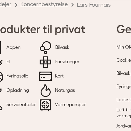
dejer
Koncernbestyrelse
Lars Fournais
odukter til privat
Ge
Min O
Appen
Bilvask
Cookie
El
Forsikringer
Bilvask
Fyringsolie
Kort
Fyrings
Opladning
Naturgas
Ladest
Serviceaftaler
Varmepumper
Luft ti
varme
Jordva