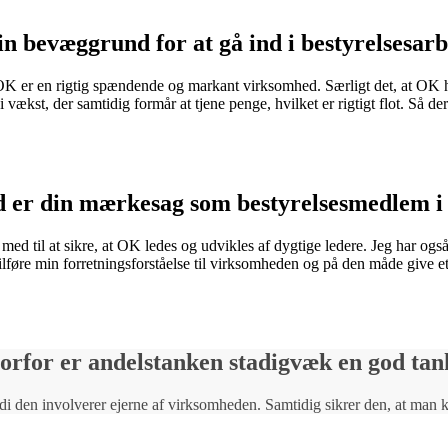
n bevæggrund for at gå ind i bestyrelsesar
t OK er en rigtig spændende og markant virksomhed. Særligt det, at OK
vækst, der samtidig formår at tjene penge, hvilket er rigtigt flot. Så der 
 er din mærkesag som bestyrelsesmedlem 
 med til at sikre, at OK ledes og udvikles af dygtige ledere. Jeg har også
ilføre min forretningsforståelse til virksomheden og på den måde give et 
orfor er andelstanken stadigvæk en god tan
di den involverer ejerne af virksomheden. Samtidig sikrer den, at man kan