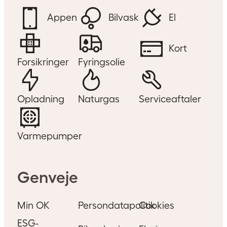
Appen
Bilvask
El
Kort
Forsikringer
Fyringsolie
Opladning
Naturgas
Serviceaftaler
Varmepumper
Genveje
Min OK
Persondatapolitik
Cookies
ESG-