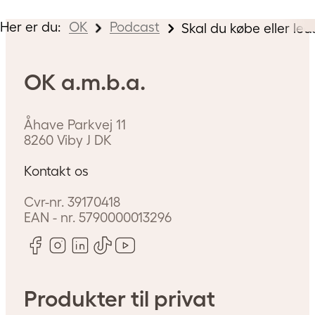
Her er du:
OK
Podcast
Skal du købe eller lea
OK a.m.b.a.
Åhave Parkvej 11
8260
Viby J
DK
Kontakt os
Cvr-nr.
39170418
EAN - nr.
5790000013296
Produkter til privat