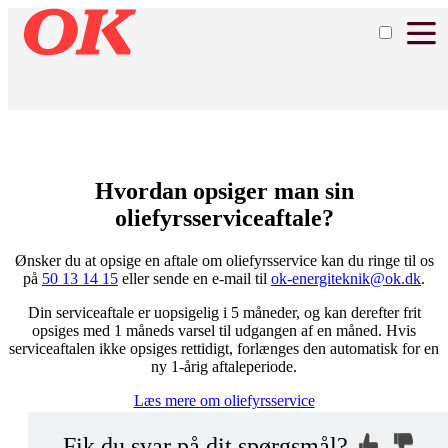
Hvordan opsiger man sin
oliefyrsserviceaftale?
Ønsker du at opsige en aftale om oliefyrsservice kan du ringe til os
på
50 13 14 15
eller sende en e-mail til
ok-energiteknik@ok.dk
.
Din serviceaftale er uopsigelig i 5 måneder, og kan derefter frit
opsiges med 1 måneds varsel til udgangen af en måned. Hvis
serviceaftalen ikke opsiges rettidigt, forlænges den automatisk for en
ny 1-årig aftaleperiode.
Læs mere om oliefyrsservice
Kontakt os, så
Hvorfor ikke?
Fik du svar på dit spørgsmål?