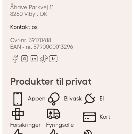
Åhave Parkvej 11
8260
Viby J
DK
Kontakt os
Cvr-nr.
39170418
EAN - nr.
5790000013296
Produkter til privat
Appen
Bilvask
El
Kort
Forsikringer
Fyringsolie