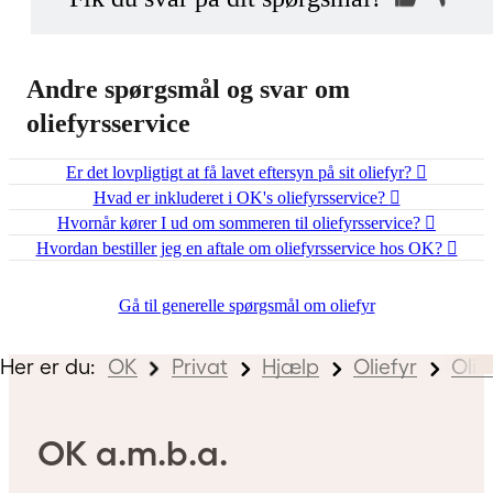
vi kan hjælpe dig
Indsend din anonyme kommentar
Andre spørgsmål og svar om
oliefyrsservice
Er det lovpligtigt at få lavet eftersyn på sit oliefyr?
Hvad er inkluderet i OK's oliefyrsservice?
Hvornår kører I ud om sommeren til oliefyrsservice?
Hvordan bestiller jeg en aftale om oliefyrsservice hos OK?
Gå til generelle spørgsmål om oliefyr
Her er du:
OK
Privat
Hjælp
Oliefyr
Olie
OK a.m.b.a.