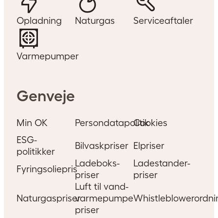
Opladning
Naturgas
Serviceaftaler
Varmepumper
Genveje
Min OK
Persondatapolitik
Cookies
ESG-
Bilvaskpriser
Elpriser
politikker
Ladeboks-
Ladestander-
Fyringsoliepris
priser
priser
Luft til vand-
Naturgaspriser
varmepumpe
Whistleblowerordni
priser