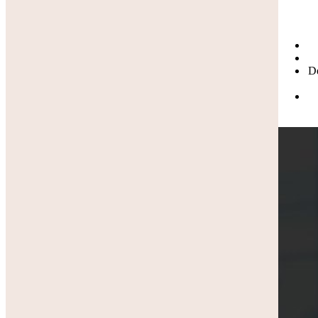
Hvor lang tid tager det at lade min elbil op med OK's ladeboks?
De
Hvor mange kWh bruger en elbil pr. km?
Ladeboks til plug-in-hybrid
Ladeboks til sommerhus