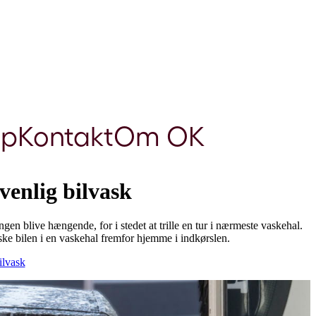
lp
Kontakt
Om OK
venlig bilvask
ngen blive hængende, for i stedet at trille en tur i nærmeste vaskehal.
ske bilen i en vaskehal fremfor hjemme i indkørslen.
lvask