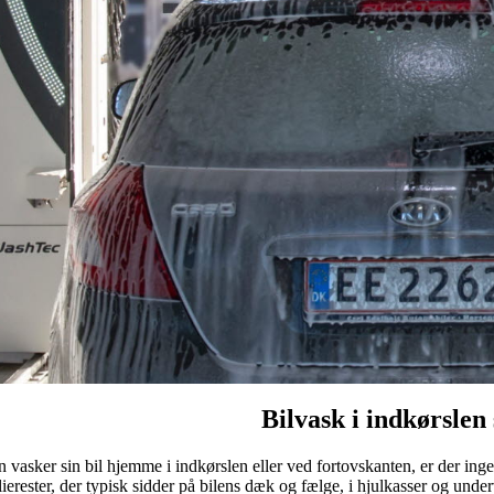
Bilvask i indkørslen
 vasker sin bil hjemme i indkørslen eller ved fortovskanten, er der inge
lierester, der typisk sidder på bilens dæk og fælge, i hjulkasser og und