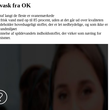
vask fra OK
af langt de fleste er svanemærkede
risk vand med op til 85 procent, uden at det går ud over kvaliteten
eholder hovedsageligt stoffer, der er let nedbrydelige, og som ikke er
vandmiljøet
nelse af spildevandets indholdsstoffer, der virker som næring for
nismer.