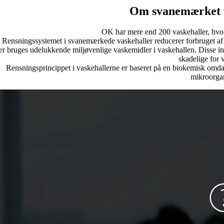
Om svanemærket 
OK har mere end 200 vaskehaller, hvor
Rensningssystemet i svanemærkede vaskehaller reducerer forbruget af f
r bruges udelukkende miljøvenlige vaskemidler i vaskehallen. Disse ind
skadelige for 
Rensningsprincippet i vaskehallerne er baseret på en biokemisk omdan
mikroorga