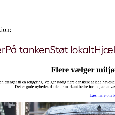
ion:
er
På tanken
Støt lokalt
Hjæ
Flere vælger miljø
en trænger til en rengøring, vælger stadig flere danskere at lade havesla
Det er gode nyheder, da det er markant bedre for miljøet at va
Læs mere om bi