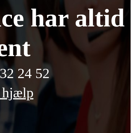
e har altid
ent
Send
 32 24 52
 hjælp
mer