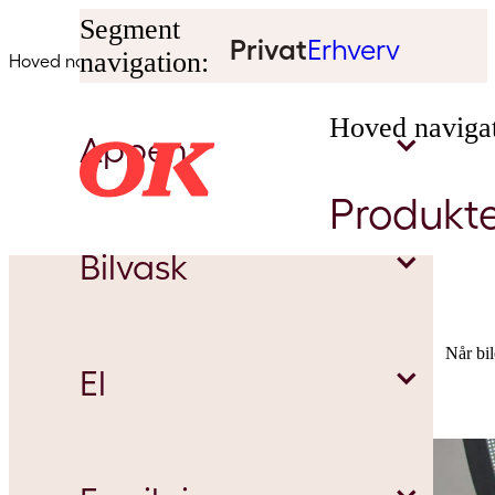
Segment
Privat
Erhverv
navigation:
Hoved navigation:
Hoved navigat
Appen
Produkt
Bilvask
Parkering
Når bil
Kbh. og Frederiksberg
El
Tank
Fri vask
Odense