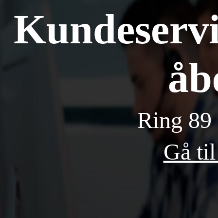
Kundeservic
åb
Ring
89
Gå til
Telefonnum