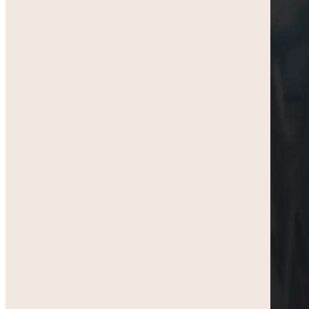
Undgå rækkeviddeangst
Sammenlign ladeløsninger
Tips til jeres boligforening
Skiferie i elbil