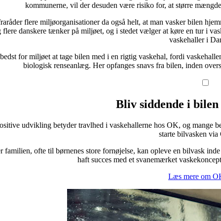
kommunerne, vil der desuden være risiko for, at større mængde
raråder flere miljøorganisationer da også helt, at man vasker bilen hjemme
g flere danskere tænker på miljøet, og i stedet vælger at køre en tur i v
vaskehaller i D
bedst for miljøet at tage bilen med i en rigtig vaskehal, fordi vaskehall
biologisk renseanlæg. Her opfanges snavs fra bilen, inden ove
Bliv siddende i bile
sitive udvikling betyder travlhed i vaskehallerne hos OK, og mange benyt
starte bilvasken via
 familien, ofte til børnenes store fornøjelse, kan opleve en bilvask i
haft succes med et svanemærket vaskekoncept,
Læs mere om OK