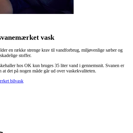
svanemærket vask
lder en række strenge krav til vandforbrug, miljøvenlige sæber og
kadelige stoffer.
kehaller hos OK kun bruges 35 liter vand i gennemsnit. Svanen er
en at det på nogen måde går ud over vaskekvaliteten.
rket bilvask