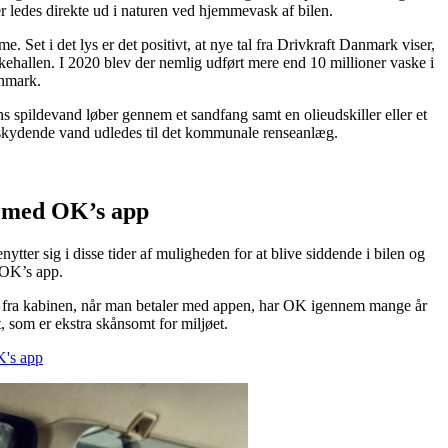
r ledes direkte ud i naturen ved hjemmevask af bilen.
. Set i det lys er det positivt, at nye tal fra Drivkraft Danmark viser,
askehallen. I 2020 blev der nemlig udført mere end 10 millioner vaske i
anmark.
ens spildevand løber gennem et sandfang samt en olieudskiller eller et
rskydende vand udledes til det kommunale renseanlæg.
n med OK’s app
ter sig i disse tider af muligheden for at blive siddende i bilen og
 OK’s app.
nde fra kabinen, når man betaler med appen, har OK igennem mange år
 som er ekstra skånsomt for miljøet.
's app