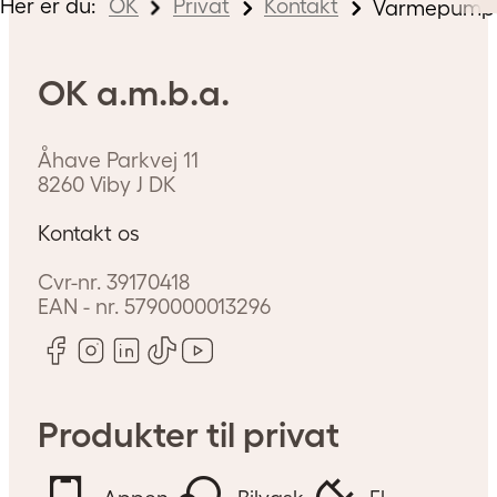
Her er du:
OK
Privat
Kontakt
Varmepumper 
OK a.m.b.a.
Åhave Parkvej 11
8260
Viby J
DK
Kontakt os
Cvr-nr.
39170418
EAN - nr.
5790000013296
Produkter til privat