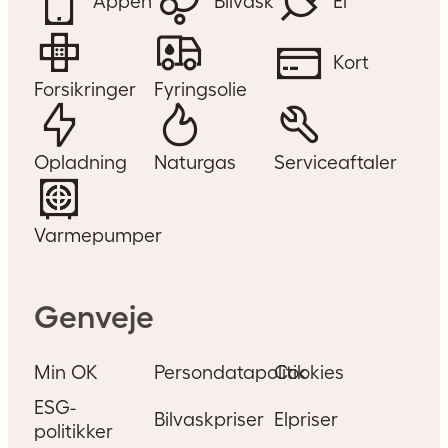
Appen
Bilvask
El
Kort
Forsikringer
Fyringsolie
Opladning
Naturgas
Serviceaftaler
Varmepumper
Genveje
Min OK
Persondatapolitik
Cookies
ESG-
Bilvaskpriser
Elpriser
politikker