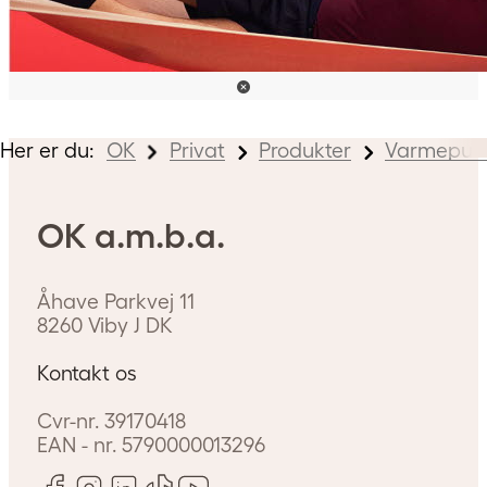
Her er du:
OK
Privat
Produkter
Varmepum
OK a.m.b.a.
Åhave Parkvej 11
8260
Viby J
DK
Kontakt os
Cvr-nr.
39170418
EAN - nr.
5790000013296