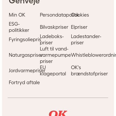
Genveje
Min OK
Persondatapolitik
Cookies
ESG-
Bilvaskpriser
Elpriser
politikker
Ladeboks-
Ladestander-
Fyringsoliepris
priser
priser
Luft til vand-
Naturgaspriser
varmepumpe
Whistleblowerordni
priser
EU
OK's
Jordvarmepriser
klageportal
brændstofpriser
Fortryd aftale