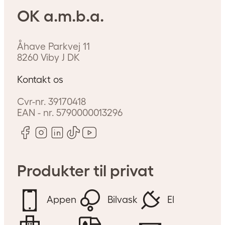
OK a.m.b.a.
Åhave Parkvej 11
8260
Viby J
DK
Kontakt os
Cvr-nr.
39170418
EAN - nr.
5790000013296
Produkter til privat
Appen
Bilvask
El