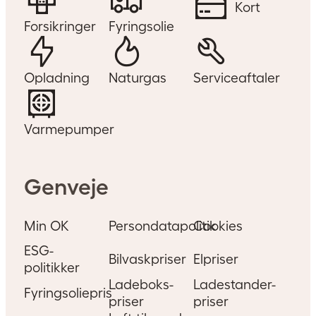
Kort
Forsikringer
Fyringsolie
Opladning
Naturgas
Serviceaftaler
Varmepumper
Genveje
Min OK
Persondatapolitik
Cookies
ESG-
Bilvaskpriser
Elpriser
politikker
Ladeboks-
Ladestander-
Fyringsoliepris
priser
priser