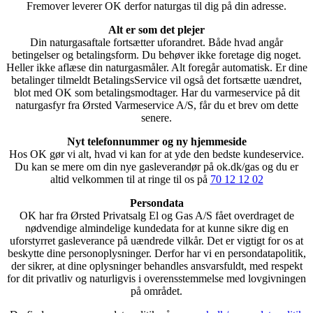
Fremover leverer OK derfor naturgas til dig på din adresse.
Alt er som det plejer
Din naturgasaftale fortsætter uforandret. Både hvad angår
betingelser og betalingsform. Du behøver ikke foretage dig noget.
Heller ikke aflæse din naturgasmåler. Alt foregår automatisk. Er dine
betalinger tilmeldt BetalingsService vil også det fortsætte uændret,
blot med OK som betalingsmodtager. Har du varmeservice på dit
naturgasfyr fra Ørsted Varmeservice A/S, får du et brev om dette
senere.
Nyt telefonnummer og ny hjemmeside
Hos OK gør vi alt, hvad vi kan for at yde den bedste kundeservice.
Du kan se mere om din nye gasleverandør på ok.dk/gas og du er
altid velkommen til at ringe til os på
70 12 12 02
Persondata
OK har fra Ørsted Privatsalg El og Gas A/S fået overdraget de
nødvendige almindelige kundedata for at kunne sikre dig en
uforstyrret gasleverance på uændrede vilkår. Det er vigtigt for os at
beskytte dine personoplysninger. Derfor har vi en persondatapolitik,
der sikrer, at dine oplysninger behandles ansvarsfuldt, med respekt
for dit privatliv og naturligvis i overensstemmelse med lovgivningen
på området.