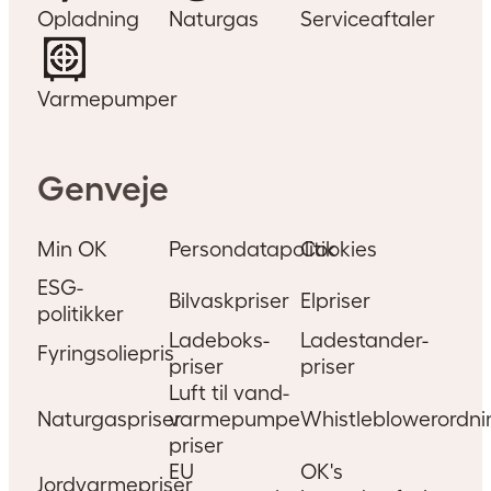
Opladning
Naturgas
Serviceaftaler
Varmepumper
Genveje
Min OK
Persondatapolitik
Cookies
ESG-
Bilvaskpriser
Elpriser
politikker
Ladeboks-
Ladestander-
Fyringsoliepris
priser
priser
Luft til vand-
Naturgaspriser
varmepumpe
Whistleblowerordni
priser
EU
OK's
Jordvarmepriser