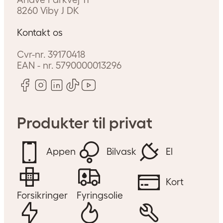
8260
Viby J
DK
Kontakt os
Cvr-nr.
39170418
EAN - nr.
5790000013296
Produkter til privat
Appen
Bilvask
El
Kort
Forsikringer
Fyringsolie