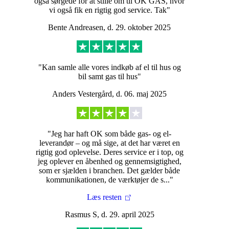
også sørgede for at stille om til OK GAS, hvor
vi også fik en rigtig god service. Tak"
Bente Andreasen, d. 29. oktober 2025
"Kan samle alle vores indkøb af el til hus og
bil samt gas til hus"
Anders Vestergård, d. 06. maj 2025
"Jeg har haft OK som både gas- og el-
leverandør – og må sige, at det har været en
rigtig god oplevelse. Deres service er i top, og
jeg oplever en åbenhed og gennemsigtighed,
som er sjælden i branchen. Det gælder både
kommunikationen, de værktøjer de s..."
Læs resten
Rasmus S, d. 29. april 2025