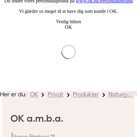
Du finder vores persondatapolitik på
www.ok.dk/persondatapolitik
Vi glæder os meget til at have dig som kunde i OK.
Venlig hilsen
OK
Her er du:
OK
Privat
Produkter
Naturgas
OK a.m.b.a.
Åhave Parkvej 11