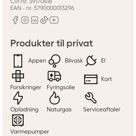
Cvr-nr.
39170418
EAN - nr.
5790000013296
Produkter til privat
Appen
Bilvask
El
Kort
Forsikringer
Fyringsolie
Opladning
Naturgas
Serviceaftaler
Varmepumper