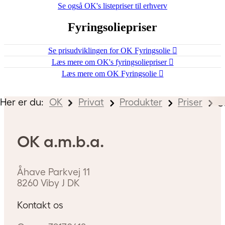
Se også OK's listepriser til erhverv
Fyringsoliepriser
Se prisudviklingen for OK Fyringsolie
Læs mere om OK's fyringsoliepriser
Læs mere om OK Fyringsolie
Her er du:
OK
Privat
Produkter
Priser
S
OK a.m.b.a.
Åhave Parkvej 11
8260
Viby J
DK
Kontakt os