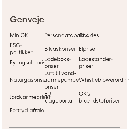
Genveje
Min OK
Persondatapolitik
Cookies
ESG-
Bilvaskpriser
Elpriser
politikker
Ladeboks-
Ladestander-
Fyringsoliepris
priser
priser
Luft til vand-
Naturgaspriser
varmepumpe
Whistleblowerordni
priser
EU
OK's
Jordvarmepriser
klageportal
brændstofpriser
Fortryd aftale