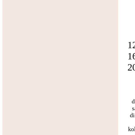
Optimer dit hydrauliksystem med Mobil DTE 10 Excel
Maksimér holdbarheden
1
1
2
Lithiumfedt
d
Olieanalyse i praksis
s
di
ko