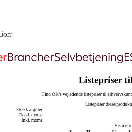
ion:
er
Brancher
Selvbetjening
E
Listepriser t
Find OK's vejledende listepriser til erhvervskun
Listepriser dieselprodukte
Ekskl. afgifter
Ekskl. moms
Inkl. moms
Vis mere