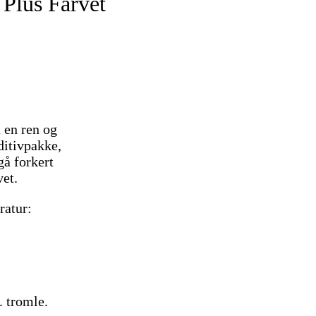
 Plus Farvet
 en ren og
dditivpakke,
gå forkert
vet.
ratur:
. tromle.