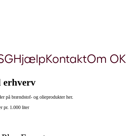
SG
Hjælp
Kontakt
Om OK
il erhverv
der på brændstof- og olieprodukter her.
r pr. 1.000 liter