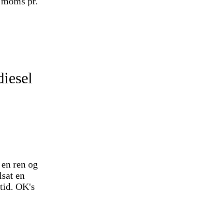
. moms pr.
diesel
 en ren og
lsat en
tid. OK's