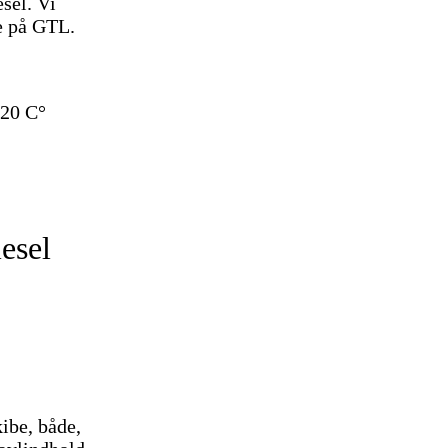
sel. Vi
re på GTL.
-20 C°
esel
ibe, både,