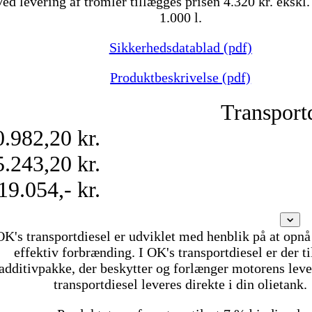
Ved levering af tromler tillægges prisen 4.320 kr. ekskl
1.000 l.
Sikkerhedsdatablad (pdf)
Produktbeskrivelse (pdf)
Transport
0.982,20 kr.
5.243,20 kr.
19.054,- kr.
OK's transportdiesel er udviklet med henblik på at opnå
effektiv forbrænding. I OK's transportdiesel er der ti
additivpakke, der beskytter og forlænger motorens leve
transportdiesel leveres direkte i din olietank.