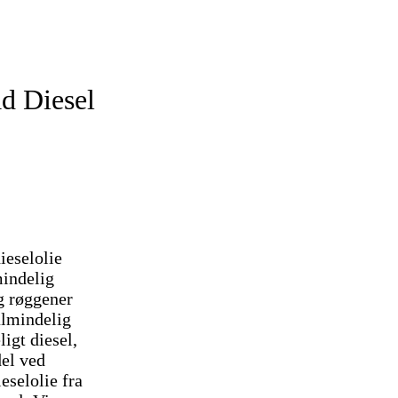
d Diesel
ieselolie
mindelig
g røggener
almindelig
ligt diesel,
del ved
eselolie fra