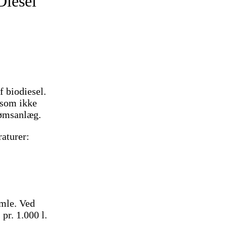
Diesel
f biodiesel.
 som ikke
rømsanlæg.
raturer:
omle. Ved
pr. 1.000 l.