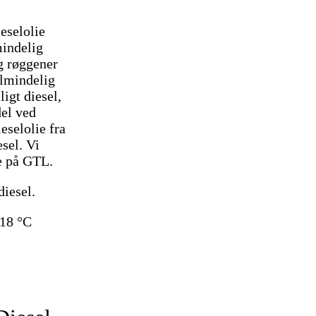
eselolie
mindelig
g røggener
almindelig
ligt diesel,
del ved
eselolie fra
sel. Vi
re på GTL.
diesel.
-18 °C