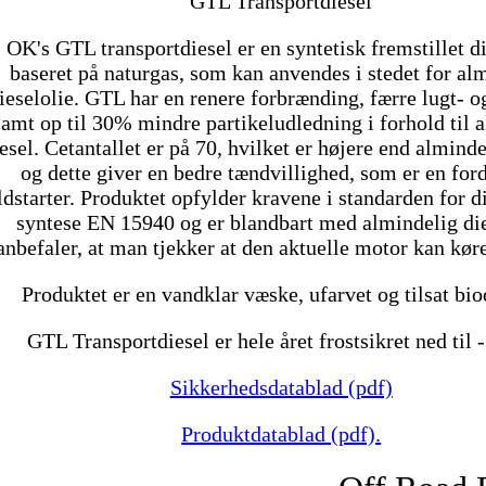
GTL Transportdiesel
OK's GTL transportdiesel er en syntetisk fremstillet di
baseret på naturgas, som kan anvendes i stedet for al
ieselolie. GTL har en renere forbrænding, færre lugt- o
samt op til 30% mindre partikeludledning i forhold til 
esel. Cetantallet er på 70, hvilket er højere end alminde
og dette giver en bedre tændvillighed, som er en for
ldstarter. Produktet opfylder kravene i standarden for di
syntese EN 15940 og er blandbart med almindelig die
anbefaler, at man tjekker at den aktuelle motor kan kø
Produktet er en vandklar væske, ufarvet og tilsat bio
GTL Transportdiesel er hele året frostsikret ned til 
Sikkerhedsdatablad (pdf)
Produktdatablad (pdf).