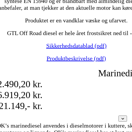
syntese EN 15940 og er blandbart med almindelig die
anbefaler, at man tjekker at den aktuelle motor kan kø
Produktet er en vandklar væske og ufarvet.
GTL Off Road diesel er hele året frostsikret ned til 
Sikkerhedsdatablad (pdf)
Produktbeskrivelse (pdf)
Marinedi
2.490,20 kr.
6.919,20 kr.
21.149,- kr.
K’s marinediesel anvendes i dieselmotorer i kuttere, sk