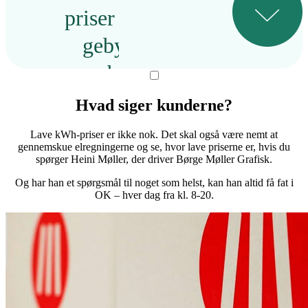
priser – uden skjulte
gebyrer og uden
abonnement.
Hvad siger kunderne?
Følg elpriserne og dit forbrug
Lave kWh-priser er ikke nok. Det skal også være nemt at
gennemskue elregningerne og se, hvor lave priserne er, hvis du
Følg elprisen time for
spørger Heini Møller, der driver Børge Møller Grafisk.
time, og få overblik over
Og har han et spørgsmål til noget som helst, kan han altid få fat i
OK – hver dag fra kl. 8-20.
virksomhedens forbrug i
Min OK. Her kan du
nemt se, hvornår
strømmen er billigst – og