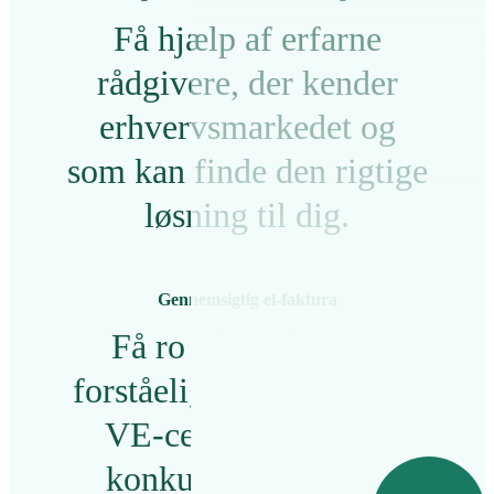
Få hjælp af erfarne
rådgivere, der kender
erhvervsmarkedet og
som kan finde den rigtige
løsning til dig.
Gennemsigtig el-faktura
Få ro på med en let
forståelig el-faktura med
VE-certificeret el til
konkurrencedygtige