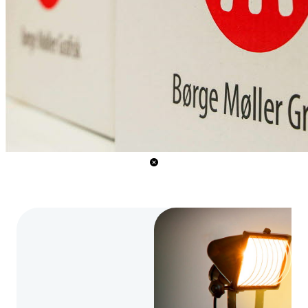
hvordan virksomheden
bruger den. Det giver dig
bedre kontrol og
mulighed for at bruge
strømmen mere
strategisk.