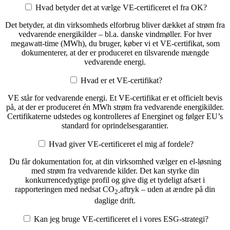
Hvad betyder det at vælge VE-certificeret el fra OK?
Det betyder, at din virksomheds elforbrug bliver dækket af strøm fra
vedvarende energikilder – bl.a. danske vindmøller. For hver
megawatt-time (MWh), du bruger, køber vi et VE-certifikat, som
dokumenterer, at der er produceret en tilsvarende mængde
vedvarende energi.
Hvad er et VE-certifikat?
VE står for vedvarende energi. Et VE-certifikat er et officielt bevis
på, at der er produceret én MWh strøm fra vedvarende energikilder.
Certifikaterne udstedes og kontrolleres af Energinet og følger EU’s
standard for oprindelsesgarantier.
Hvad giver VE-certificeret el mig af fordele?
Du får dokumentation for, at din virksomhed vælger en el-løsning
med strøm fra vedvarende kilder. Det kan styrke din
konkurrencedygtige profil og give dig et tydeligt afsæt i
rapporteringen med nedsat CO
aftryk – uden at ændre på din
2-
daglige drift.
Kan jeg bruge VE-certificeret el i vores ESG-strategi?