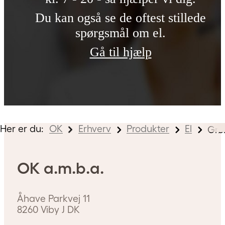
Du kan også se de oftest stillede
spørgsmål om el.
Gå til hjælp
Her er du:
OK
Erhverv
Produkter
El
Grø
OK a.m.b.a.
Åhave Parkvej 11
8260
Viby J
DK