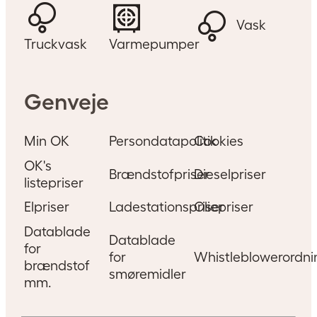
Vask
Truckvask
Varmepumper
Genveje
Min OK
Persondatapolitik
Cookies
OK's
Brændstofpriser
Dieselpriser
listepriser
Elpriser
Ladestationspriser
Oliepriser
Datablade
Datablade
for
for
Whistleblowerordni
brændstof
smøremidler
mm.