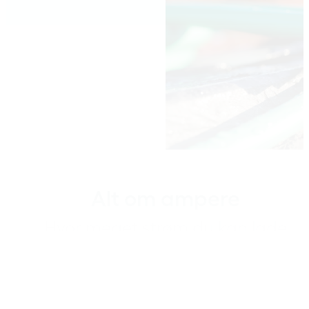
Alt om ampere
Hvor meget strøm du kan lade
dine elbiler med, afhænger af
hvor meget strøm du ellers
bruger. En af vores specialister