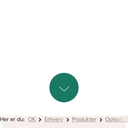
guider dig igennem ampere og
ladestandere.
Her er du:
OK
Erhverv
Produkter
Opladni