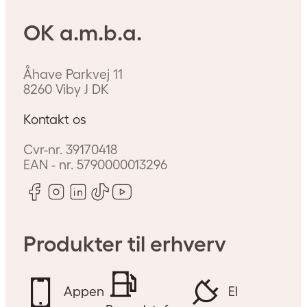
OK a.m.b.a.
mhed?
Åhave Parkvej 11
8260
Viby J
DK
Kontakt os
Cvr-nr.
39170418
EAN - nr.
5790000013296
Produkter til erhverv
Appen
El