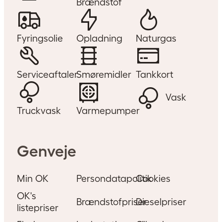
Brændstof
Fyringsolie
Opladning
Naturgas
Serviceaftaler
Smøremidler
Tankkort
Vask
Truckvask
Varmepumper
Genveje
Min OK
Persondatapolitik
Cookies
OK's
Brændstofpriser
Dieselpriser
listepriser