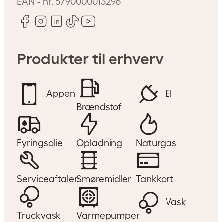
EAN - nr.
5790000013296
Produkter til erhverv
Appen
El
Brændstof
Fyringsolie
Opladning
Naturgas
Serviceaftaler
Smøremidler
Tankkort
Vask
Truckvask
Varmepumper