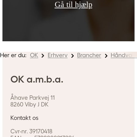
Send
Gå til hjælp
mhed?
Her er du:
OK
Erhverv
Brancher
Håndvær
OK a.m.b.a.
Åhave Parkvej 11
8260
Viby J
DK
Kontakt os
Cvr-nr.
39170418