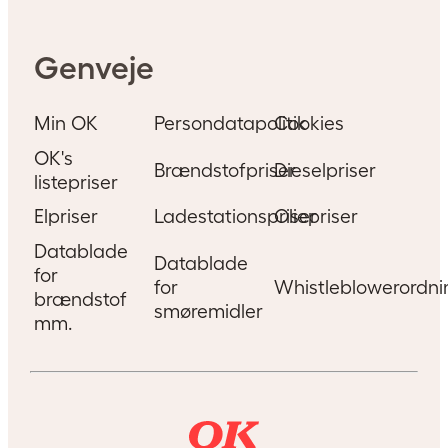
Genveje
Min OK
Persondatapolitik
Cookies
OK's
Brændstofpriser
Dieselpriser
listepriser
Elpriser
Ladestationspriser
Oliepriser
Datablade
Datablade
for
for
Whistleblowerordni
brændstof
smøremidler
mm.