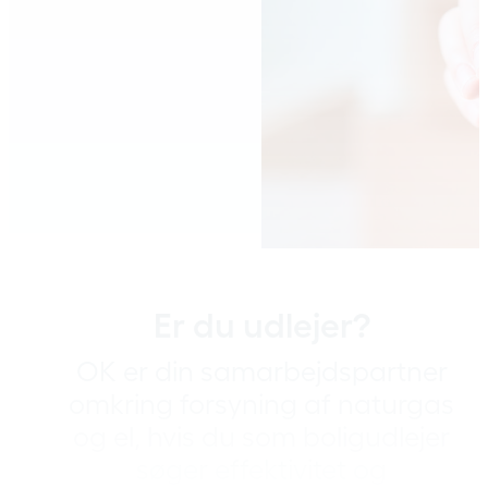
Er du udlejer?
OK er din samarbejdspartner
omkring forsyning af naturgas
og el, hvis du som boligudlejer
søger effektivitet og