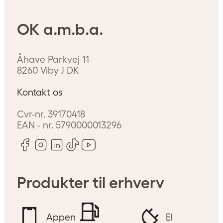
OK a.m.b.a.
Åhave Parkvej 11
8260
Viby J
DK
Kontakt os
Spar penge på strømmen
Cvr-nr.
39170418
i din virksomhed
EAN - nr.
5790000013296
Som virksomhed kan det være
svært at finde rundt i
strømjunglen – men der er
Produkter til erhverv
heldigvis simple tiltag, der gør en
forskel, og med de rette valg kan
du holde elregningen nede. Læs
Appen
El