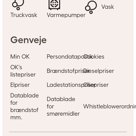
Vask
Truckvask
Varmepumper
Genveje
Min OK
Persondatapolitik
Cookies
OK's
Brændstofpriser
Dieselpriser
listepriser
Elpriser
Ladestationspriser
Oliepriser
Datablade
Datablade
for
for
Whistleblowerordni
brændstof
smøremidler
mm.