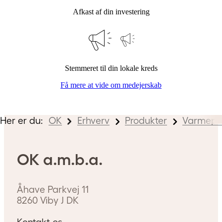
Afkast af din investering
Stemmeret til din lokale kreds
Få mere at vide om medejerskab
Her er du:
OK
Erhverv
Produkter
Varmep
OK a.m.b.a.
Åhave Parkvej 11
8260
Viby J
DK
Kontakt os