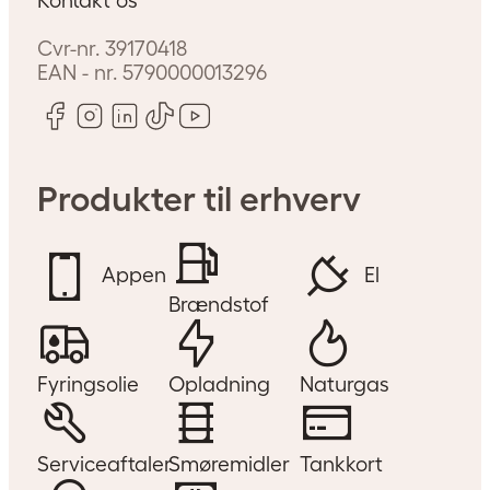
Cvr-nr.
39170418
EAN - nr.
5790000013296
Produkter til erhverv
Appen
El
Brændstof
Fyringsolie
Opladning
Naturgas
mhed?
Serviceaftaler
Smøremidler
Tankkort