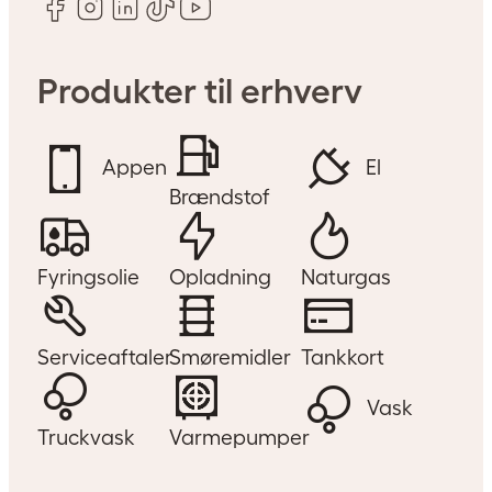
Hvad er tariffer – og
hvorfor ændrer de sig?
Produkter til erhverv
Læs mere om, hvorfor man
egentlig betaler tariffer og
Appen
El
hvorfor de ændrer sig.
Brændstof
Fyringsolie
Opladning
Naturgas
Serviceaftaler
Smøremidler
Tankkort
Vask
Spar penge på strømmen
Truckvask
Varmepumper
i din virksomhed