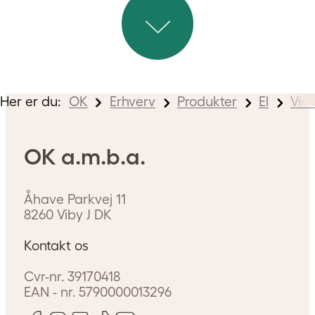
Er du udlejer?
OK er din samarbejdspartner
omkring forsyning af naturgas
og el, hvis du som boligudlejer
Her er du:
OK
Erhverv
Produkter
El
Vid
søger effektivitet og
tidsbesparelse i forbindelse med
OK a.m.b.a.
til- og fraflytninger. Læs mere
her.
Åhave Parkvej 11
8260
Viby J
DK
Kontakt os
Cvr-nr.
39170418
EAN - nr.
5790000013296