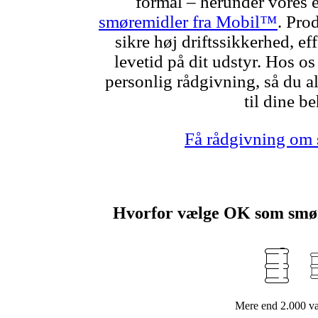
formål – herunder vores
smøremidler fra Mobil™
. Prod
sikre høj driftssikkerhed, e
levetid på dit udstyr. Hos os
personlig rådgivning, så du al
til dine b
Få rådgivning om
Hvorfor vælge OK som smø
Mere end 2.000 v