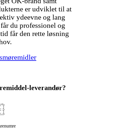
 eget OK-brand samt
ukterne er udviklet til at
ffektiv ydeevne og lang
 får du professionel og
tid får den rette løsning
ehov.
 smøremidler
remiddel-leverandør?
arenumre