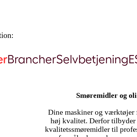
ion:
er
Brancher
Selvbetjening
E
Smøremidler og olie
Dine maskiner og værktøjer f
høj kvalitet. Derfor tilbyde
kvalitetssmøremidler til profe