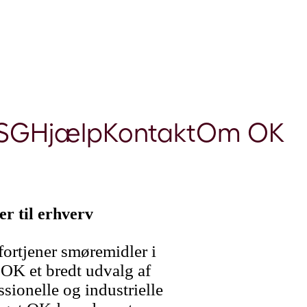
SG
Hjælp
Kontakt
Om OK
r til erhverv
ortjener smøremidler i
r OK et bredt udvalg af
ssionelle og industrielle