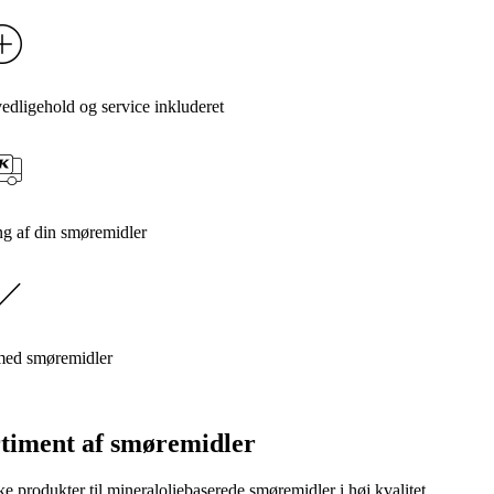
dligehold og service inkluderet
ng af din smøremidler
 med smøremidler
rtiment af smøremidler
ke produkter til mineraloliebaserede smøremidler i høj kvalitet.