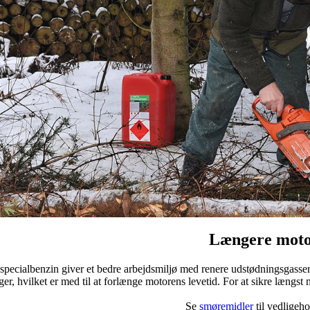
Længere moto
specialbenzin giver et bedre arbejdsmiljø med renere udstødningsgasser 
ger, hvilket er med til at forlænge motorens levetid. For at sikre længst 
Se
smøremidler
til vedligeho