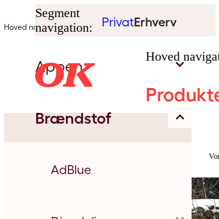
Segment
Privat
Erhverv
navigation:
Hoved navigation:
Hoved navigat
Appen
Produkt
Brændstof
Tank
Vor
Vask
AdBlue