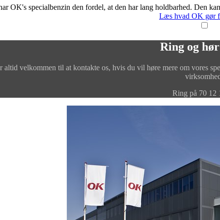
har OK's specialbenzin den fordel, at den har lang holdbarhed. Den kan a
Læs hvad OK gør fo
Ring og hø
r altid velkommen til at kontakte os, hvis du vil høre mere om vores spec
virksomhed
Ring på
70 12 