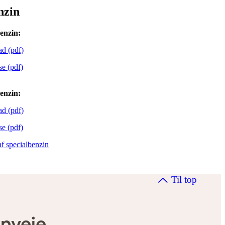
nzin
enzin:
ad (pdf)
se (pdf)
enzin:
ad (pdf)
se (pdf)
af specialbenzin
Til top
nveje