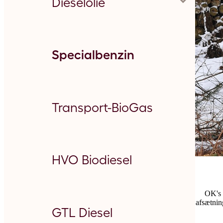
Parkér
Dieselolie
Landbrugsdiesel
Oplad
Specialbenzin
Marinediesel
Kom nemt i gang med tre trin
Transport-BioGas
Off Road Diesel
Viden
HVO Biodiesel
OK's 
afsætnin
Transportdiesel
Guide til erhvervsparkering i København
GTL Diesel