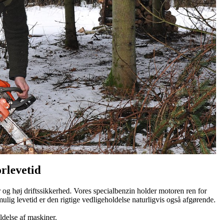
rlevetid
og høj driftssikkerhed. Vores specialbenzin holder motoren ren for
mulig levetid er den rigtige vedligeholdelse naturligvis også afgørende.
ldelse af maskiner.