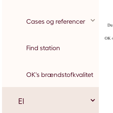
Intervallevering
Guide til erhvervsparkering i Aarhus
Cases og referencer
Du 
OK 4T
App/km-indtastning
Femern Bælt og Storstrøm
Asmussen og Kaczmarek
Find station
Lyngbjerggård I/S
OK's brændstofkvalitet
El