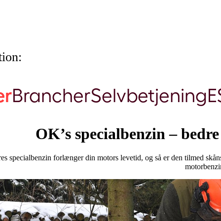
ion:
er
Brancher
Selvbetjening
E
OK’s specialbenzin – bedre
es specialbenzin forlænger din motors levetid, og så er den tilmed skån
motorbenzi