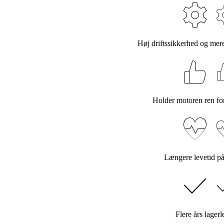
Høj driftssikkerhed og me
Holder motoren ren fo
Længere levetid p
Flere års lagerl