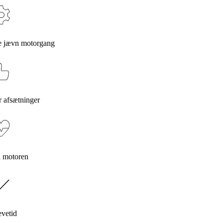
re jævn motorgang
r afsætninger
å motoren
evetid