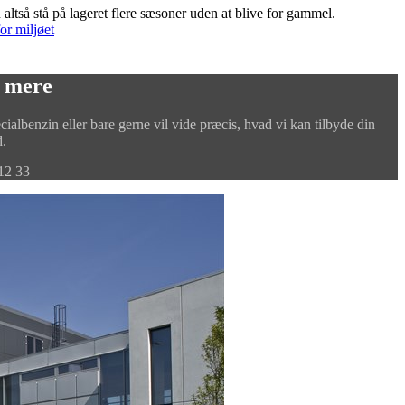
ltså stå på lageret flere sæsoner uden at blive for gammel.
r miljøet
r mere
ialbenzin eller bare gerne vil vide præcis, hvad vi kan tilbyde din
.
12 33