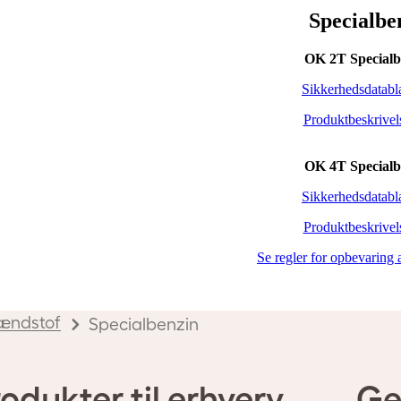
Specialbe
OK 2T Specialb
Sikkerhedsdatabl
Produktbeskrivel
OK 4T Specialb
Sikkerhedsdatabl
Produktbeskrivel
Se regler for opbevaring 
ændstof
Specialbenzin
odukter til erhverv
Ge