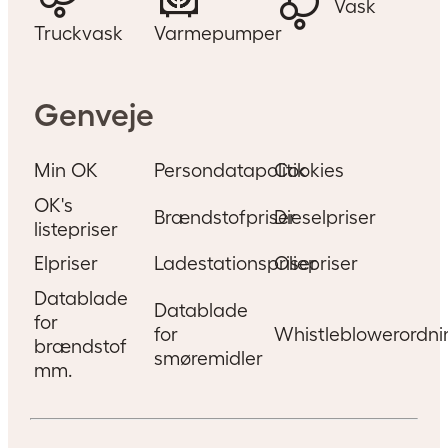
Vask
Truckvask
Varmepumper
Genveje
Min OK
Persondatapolitik
Cookies
OK's
Brændstofpriser
Dieselpriser
listepriser
Elpriser
Ladestationspriser
Oliepriser
Datablade
Datablade
for
for
Whistleblowerordni
brændstof
smøremidler
mm.