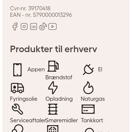
Cvr-nr.
39170418
EAN - nr.
5790000013296
Produkter til erhverv
Appen
El
Brændstof
Fyringsolie
Opladning
Naturgas
Serviceaftaler
Smøremidler
Tankkort