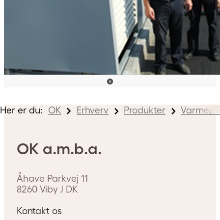
Her er du:
OK
Erhverv
Produkter
Varmep
OK a.m.b.a.
Åhave Parkvej 11
mhed?
8260
Viby J
DK
Kontakt os