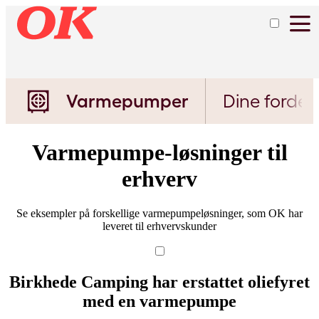
Varmepumpe
Varmepumpe
og
og
oliekedel
solceller
Varmepumper
Dine fordel
Varmepumpe-løsninger til
erhverv
Se eksempler på forskellige varmepumpeløsninger, som OK har
leveret til erhvervskunder
Birkhede Camping har erstattet oliefyret
med en varmepumpe