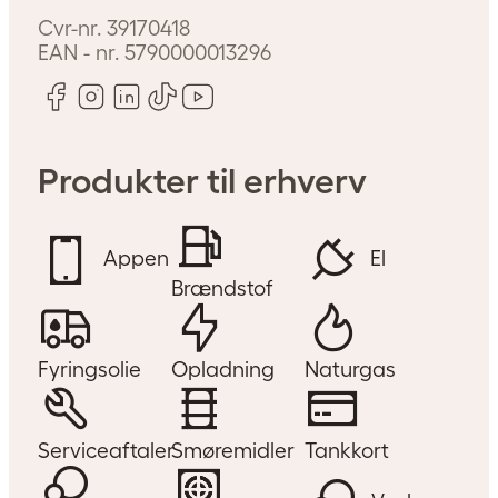
Cvr-nr.
39170418
EAN - nr.
5790000013296
Produkter til erhverv
Appen
El
Brændstof
Fyringsolie
Opladning
Naturgas
Serviceaftaler
Smøremidler
Tankkort