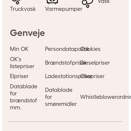
Vask
Truckvask
Varmepumper
Genveje
Min OK
Persondatapolitik
Cookies
OK's
Brændstofpriser
Dieselpriser
listepriser
Elpriser
Ladestationspriser
Oliepriser
Datablade
Datablade
for
for
Whistleblowerordni
brændstof
smøremidler
mm.