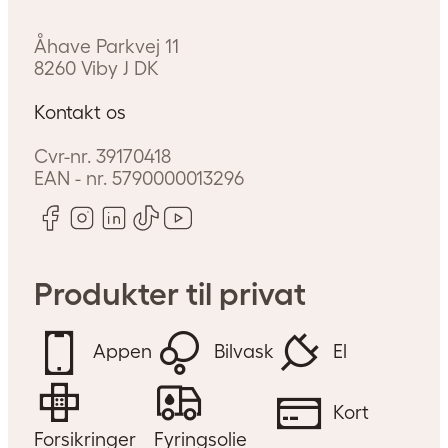
Åhave Parkvej 11
8260
Viby J
DK
Kontakt os
Cvr-nr.
39170418
EAN - nr.
5790000013296
Produkter til privat
Appen
Bilvask
El
Kort
Forsikringer
Fyringsolie