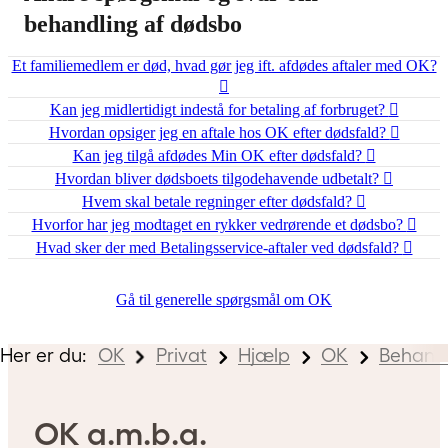
behandling af dødsbo
Et familiemedlem er død, hvad gør jeg ift. afdødes aftaler med OK?
Kan jeg midlertidigt indestå for betaling af forbruget?
Hvordan opsiger jeg en aftale hos OK efter dødsfald?
Kan jeg tilgå afdødes Min OK efter dødsfald?
Hvordan bliver dødsboets tilgodehavende udbetalt?
Hvem skal betale regninger efter dødsfald?
Hvorfor har jeg modtaget en rykker vedrørende et dødsbo?
Hvad sker der med Betalingsservice-aftaler ved dødsfald?
Gå til generelle spørgsmål om OK
Her er du:
OK
Privat
Hjælp
OK
Behandl
OK a.m.b.a.