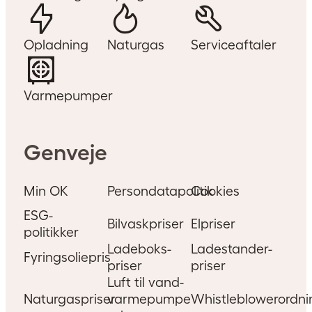
Opladning
Naturgas
Serviceaftaler
Varmepumper
Genveje
Min OK
Persondatapolitik
Cookies
ESG-
Bilvaskpriser
Elpriser
politikker
Ladeboks-
Ladestander-
Fyringsoliepris
priser
priser
Luft til vand-
Naturgaspriser
varmepumpe
Whistleblowerordni