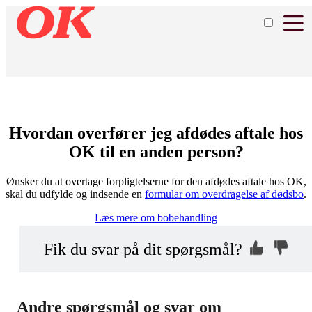
Hvordan overfører jeg afdødes aftale hos
OK til en anden person?
Ønsker du at overtage forpligtelserne for den afdødes aftale hos OK,
skal du udfylde og indsende en
formular om overdragelse af dødsbo
.
Læs mere om bobehandling
Kontakt os, så
Hvorfor ikke?
Fik du svar på dit spørgsmål?
vi kan hjælpe dig
Indsend din anonyme kommentar
Andre spørgsmål og svar om