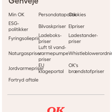
Genveje
Min OK
Persondatapolitik
Cookies
ESG-
Bilvaskpriser
Elpriser
politikker
Ladeboks-
Ladestander-
Fyringsoliepris
priser
priser
Luft til vand-
Naturgaspriser
varmepumpe
Whistleblowerordni
priser
EU
OK's
Jordvarmepriser
klageportal
brændstofpriser
Fortryd aftale