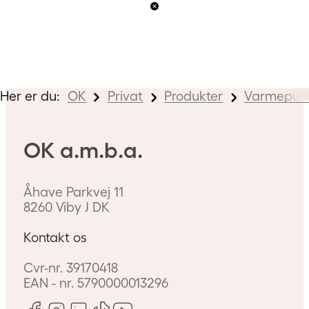
Her er du:
OK
Privat
Produkter
Varmepum
OK a.m.b.a.
Åhave Parkvej 11
8260
Viby J
DK
Kontakt os
Cvr-nr.
39170418
EAN - nr.
5790000013296