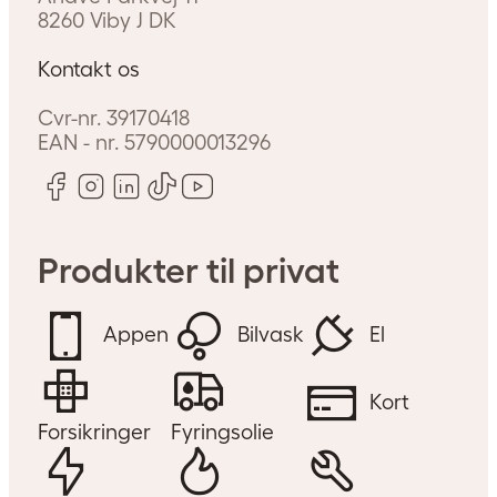
8260
Viby J
DK
Kontakt os
Cvr-nr.
39170418
EAN - nr.
5790000013296
Produkter til privat
Appen
Bilvask
El
Kort
Forsikringer
Fyringsolie