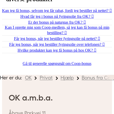
Kan jeg få bonus, selvom jeg får rabat, fordi jeg bestiller på nettet?
Hvad får jeg i bonus på fyringsolie fra OK?
Er der bonus på naturgas fra OK?
Kan I oprette mig som Coop-medlem, så jeg kan få bonus på min
bestilling?
Får jeg bonus, når jeg bestiller fyringsolie på nettet?
Får jeg bonus, når jeg bestiller fyringsolie over telefonen?
Hvilke produkter kan jeg få bonus på hos OK?
Gå til generelle spørgsmål om Coop-bonus
Her er du:
OK
Privat
Hjælp
Bonus fra Coo
OK a.m.b.a.
Åhave Parkvej 11