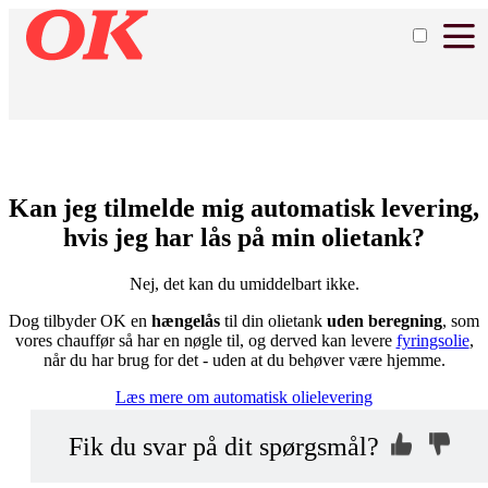
Kan jeg tilmelde mig automatisk levering,
hvis jeg har lås på min olietank?
Nej, det kan du umiddelbart ikke.
Dog tilbyder OK en
hængelås
til din olietank
uden beregning
, som
vores chauffør så har en nøgle til, og derved kan levere
fyringsolie
,
når du har brug for det - uden at du behøver være hjemme.
Læs mere om automatisk olielevering
Kontakt os, så
Hvorfor ikke?
Fik du svar på dit spørgsmål?
vi kan hjælpe dig
Indsend din anonyme kommentar