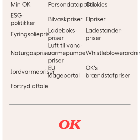
Min OK
Persondatapolitik
Cookies
ESG-
Bilvaskpriser
Elpriser
politikker
Ladeboks-
Ladestander-
Fyringsoliepris
priser
priser
Luft til vand-
Naturgaspriser
varmepumpe
Whistleblowerordni
priser
EU
OK's
Jordvarmepriser
klageportal
brændstofpriser
Fortryd aftale