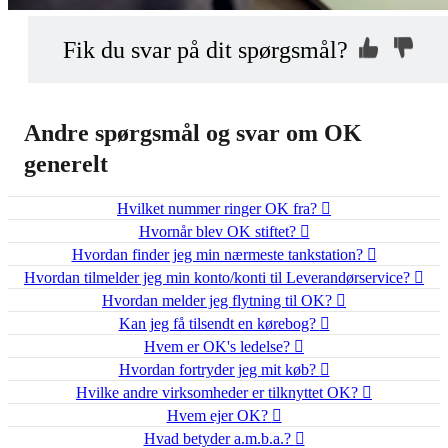
Kontakt os, så
Hvorfor ikke?
Fik du svar på dit spørgsmål?
vi kan hjælpe dig
Indsend din anonyme kommentar
Andre spørgsmål og svar om OK
generelt
Hvilket nummer ringer OK fra?
Hvornår blev OK stiftet?
Hvordan finder jeg min nærmeste tankstation?
Hvordan tilmelder jeg min konto/konti til Leverandørservice?
Hvordan melder jeg flytning til OK?
Kan jeg få tilsendt en kørebog?
Hvem er OK's ledelse?
Hvordan fortryder jeg mit køb?
Hvilke andre virksomheder er tilknyttet OK?
Hvem ejer OK?
Hvad betyder a.m.b.a.?