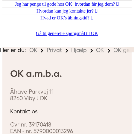
Jeg har penge til gode hos OK, hvordan får jeg dem?
Hvordan kan jeg kontakte jer?
Hvad er OK's åbningstid?
Gå til generelle spørgsmål til OK
Her er du:
OK
Privat
Hjælp
OK
OK gene
OK a.m.b.a.
Åhave Parkvej 11
8260
Viby J
DK
Kontakt os
Cvr-nr.
39170418
EAN - nr.
5790000013296