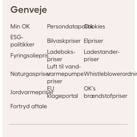
Genveje
Min OK
Persondatapolitik
Cookies
ESG-
Bilvaskpriser
Elpriser
politikker
Ladeboks-
Ladestander-
Fyringsoliepris
priser
priser
Luft til vand-
Naturgaspriser
varmepumpe
Whistleblowerordni
priser
EU
OK's
Jordvarmepriser
klageportal
brændstofpriser
Fortryd aftale