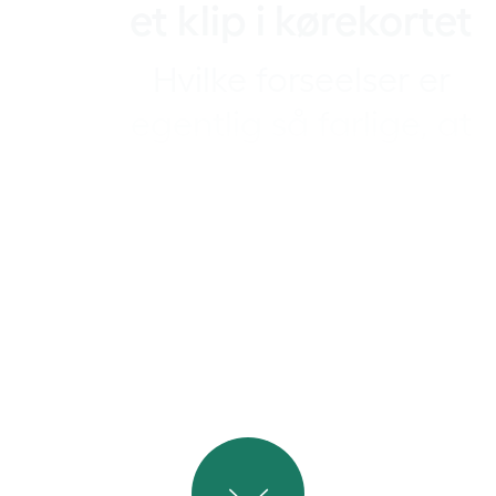
et klip i kørekortet
Hvilke forseelser er
egentlig så farlige, at
de koster et klip? Se
fem eksempler her.