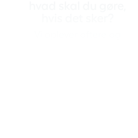
hvad skal du gøre,
hvis det sker?
Vi oplever oftere og
oftere ekstreme
vejrhændelser i
Danmark, og derfor er
risikoen for
akvaplaning også
større end tidligere.
Her kan du læse mere
om, hvad du skal gøre,