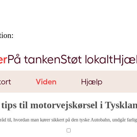
ion:
er
På tanken
Støt lokalt
Hjæ
ort
Viden
Hjælp
 tips til motorvejskørsel i Tyskla
d til, hvordan man kører sikkert på den tyske Autobahn, undgår farlige situ