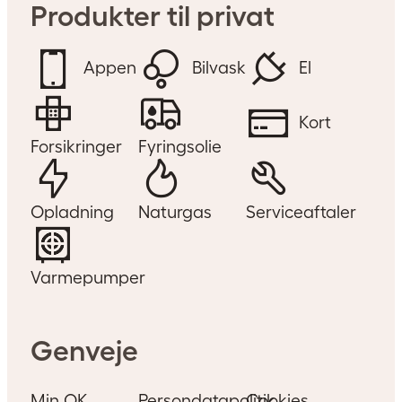
tidligere. Her kan du læse mere
Produkter til privat
om, hvad du skal gøre, hvis du
oplever det.
Appen
Bilvask
El
Kort
Forsikringer
Fyringsolie
Opladning
Naturgas
Serviceaftaler
Varmepumper
Genveje
Min OK
Persondatapolitik
Cookies