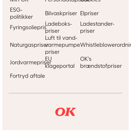
ESG-
Bilvaskpriser
Elpriser
politikker
Ladeboks-
Ladestander-
Fyringsoliepris
5 ting, der koster et klip i
priser
priser
Luft til vand-
kørekortet
Naturgaspriser
varmepumpe
Whistleblowerordni
priser
Hvilke forseelser er egentlig så
EU
OK's
Jordvarmepriser
farlige, at de koster et klip? Se
klageportal
brændstofpriser
fem eksempler her.
Fortryd aftale