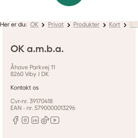
Her er du:
OK
Privat
Produkter
Kort
Vi
OK a.m.b.a.
Åhave Parkvej 11
8260
Viby J
DK
Akvaplaning – hvad skal
Kontakt os
du gøre, hvis det sker?
Cvr-nr.
39170418
Vi oplever oftere og oftere
EAN - nr.
5790000013296
ekstreme vejrhændelser i
Danmark, og derfor er risikoen
for akvaplaning også større end