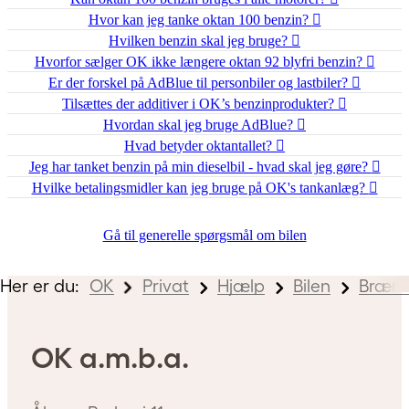
Hvor kan jeg tanke oktan 100 benzin?
Hvilken benzin skal jeg bruge?
Hvorfor sælger OK ikke længere oktan 92 blyfri benzin?
Er der forskel på AdBlue til personbiler og lastbiler?
Tilsættes der additiver i OK’s benzinprodukter?
Hvordan skal jeg bruge AdBlue?
Hvad betyder oktantallet?
Jeg har tanket benzin på min dieselbil - hvad skal jeg gøre?
Hvilke betalingsmidler kan jeg bruge på OK's tankanlæg?
Gå til generelle spørgsmål om bilen
Her er du:
OK
Privat
Hjælp
Bilen
Brænd
OK a.m.b.a.