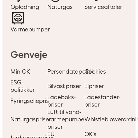
Opladning
Naturgas
Serviceaftaler
Varmepumper
Genveje
Min OK
Persondatapolitik
Cookies
ESG-
Bilvaskpriser
Elpriser
politikker
Ladeboks-
Ladestander-
Fyringsoliepris
priser
priser
Luft til vand-
Naturgaspriser
varmepumpe
Whistleblowerordni
priser
EU
OK's
Jordvarmepriser