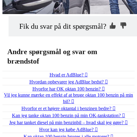
Kontakt os, så
Hvorfor ikke?
Fik du svar på dit spørgsmål?
vi kan hjælpe dig
Indsend din anonyme kommentar
Andre spørgsmål og svar om
brændstof
Hvad er AdBlue?
Hvordan opbevarer jeg AdBlue bedst?
Hvorfor har OK oktan 100 benzin?
Vil jeg kunne mærke en effekt af at bruge oktan 100 benzin på min
bil?
Hvorfor er et højere oktantal i benzinen bedre?
Kan jeg tanke oktan 100 benzin på min OK-tankstation?
Jeg har tanket diesel på min benzinbil – hvad skal jeg gøre?
Hvor kan jeg købe AdBlue?
Kan oktan 100 benzin bruges i alle motorer?