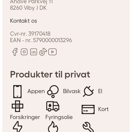
Åhave Parkvej 11
8260
Viby J
DK
Kontakt os
Cvr-nr.
39170418
EAN - nr.
5790000013296
Produkter til privat
Appen
Bilvask
El
Kort
Forsikringer
Fyringsolie