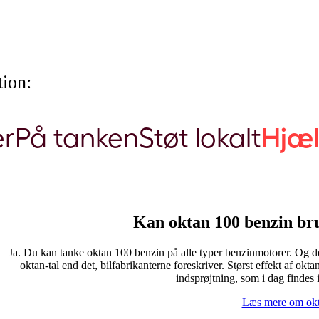
ion:
er
På tanken
Støt lokalt
Hjæ
Kan oktan 100 benzin bru
Ja. Du kan tanke oktan 100 benzin på alle typer benzinmotorer. Og de
oktan-tal end det, bilfabrikanterne foreskriver. Størst effekt af o
indsprøjtning, som i dag findes i
Læs mere om ok