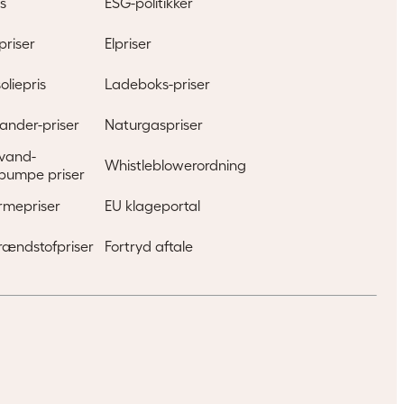
s
ESG-politikker
priser
Elpriser
oliepris
Ladeboks-priser
ander-priser
Naturgaspriser
l vand-
Whistleblowerordning
pumpe priser
rmepriser
EU klageportal
rændstofpriser
Fortryd aftale