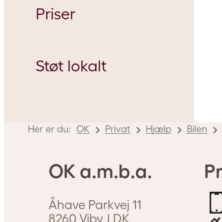
Priser
Salgstrainee hos OK
Oliefyrsservice
Støt lokalt
Behandling af dødsbo
Betaling
Her er du:
OK
Privat
Hjælp
Bilen
OK a.m.b.a.
Pr
Åhave Parkvej 11
8260
Viby J
DK