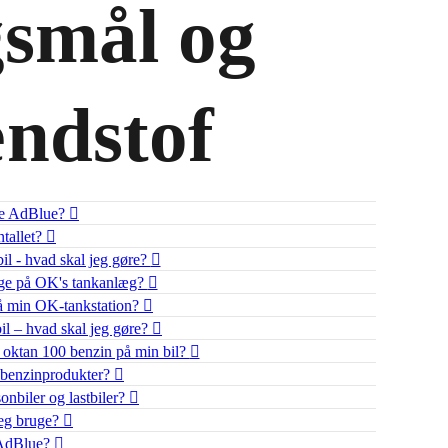
smål og
ndstof
ge AdBlue?
tallet?
bil - hvad skal jeg gøre?
uge på OK's tankanlæg?
på min OK-tankstation?
bil – hvad skal jeg gøre?
e oktan 100 benzin på min bil?
s benzinprodukter?
onbiler og lastbiler?
jeg bruge?
 AdBlue?