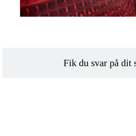
Fik du svar på dit
Konta
Indsend din anon
Hvorfor ikke?