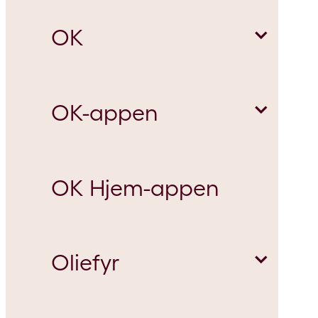
OK
Betaling
Naturgasfyr
OK-appen
OK generelt
OK Hjem-appen
Om medejerskab
Hjemmeladning
Oliefyr
Om medejervalg
Parkering