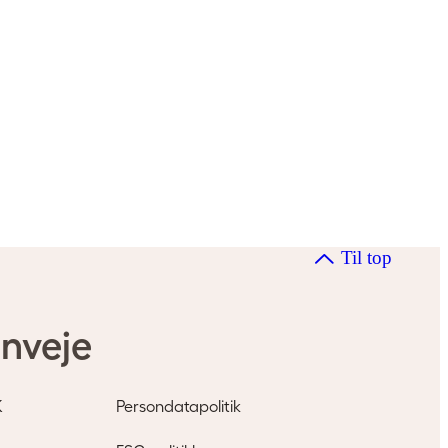
Til top
nveje
K
Persondatapolitik