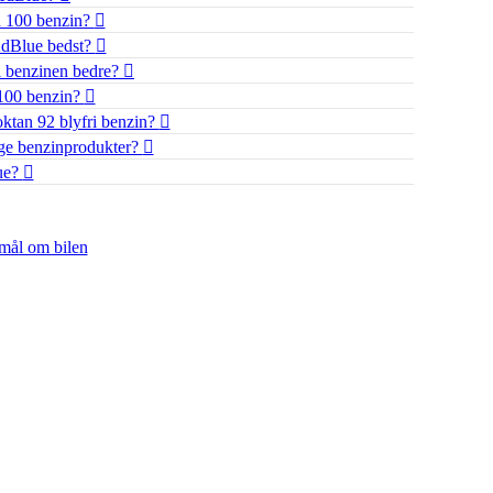
n 100 benzin?
AdBlue bedst?
 i benzinen bedre?
100 benzin?
ktan 92 blyfri benzin?
ige benzinprodukter?
ue?
smål om bilen