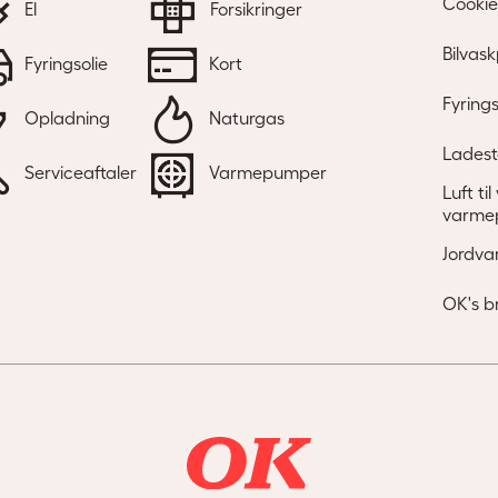
Cookie
El
Forsikringer
Bilvask
Fyringsolie
Kort
Fyrings
Opladning
Naturgas
Ladest
Serviceaftaler
Varmepumper
Luft ti
varme
Jordva
OK's b