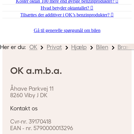
Koster oktan 100 mere end øvrige benzinprodukter?
Hvad betyder oktantallet?
Tilsættes der additiver i OK’s benzinprodukter?
Gå til generelle spørgsmål om bilen
Her er du:
OK
Privat
Hjælp
Bilen
Brænd
OK a.m.b.a.
Åhave Parkvej 11
8260
Viby J
DK
Kontakt os
Cvr-nr.
39170418
EAN - nr.
5790000013296