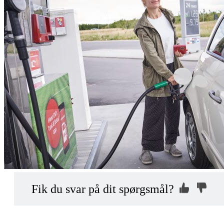
Kontakt os, så
Hvorfor ikke?
Fik du svar på dit spørgsmål?
vi kan hjælpe dig
Indsend din anonyme kommentar